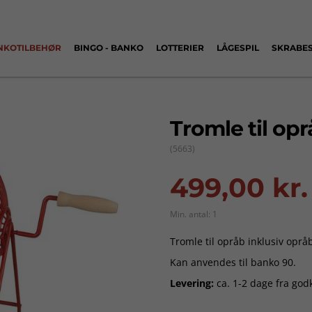
NKOTILBEHØR
BINGO - BANKO
LOTTERIER
LÅGESPIL
SKRABES
Tromle til op
(5663)
499,00 kr.
Min. antal: 1
Tromle til opråb inklusiv oprå
Kan anvendes til banko 90.
Levering:
ca. 1-2 dage fra god