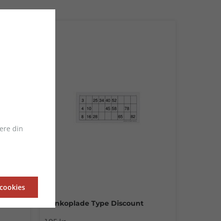
ere din
 cookies
Bankoplade Type Discount
+2