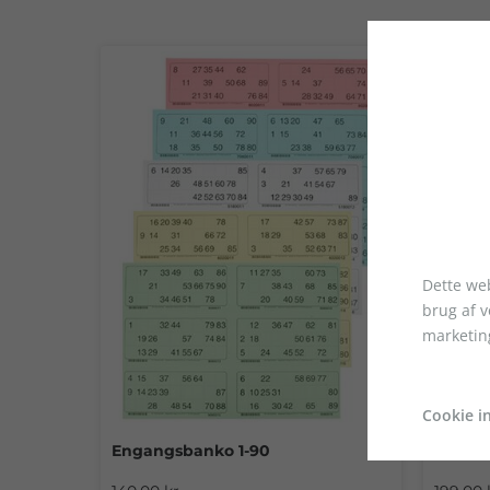
Dette web
brug af 
marketin
Cookie in
Engangsbanko 1-90
Dækbri