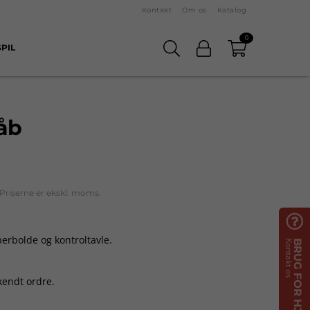
Kontakt
Om os
Katalog
0
PIL
råb
Priserne er ekskl. moms.

berbolde og kontroltavle.
Kontakt os
BRUG FOR HJÆLP?
kendt ordre.