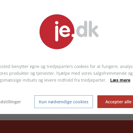
sted benytter egne og tredjeparters cookies for at fungere, analys
vores produkter og tjenester, hjælpe med vores salgsfremmende og
gsmæssige indsats og levere indhold fra tredjeparter.
Læs mere
onearmbånd med marmor
Silikonearmbånd glow in t
dstillinger
Kun nødvendige cookies
Accepter alle
med trykt logo
 kr.
fra 1,87 kr.