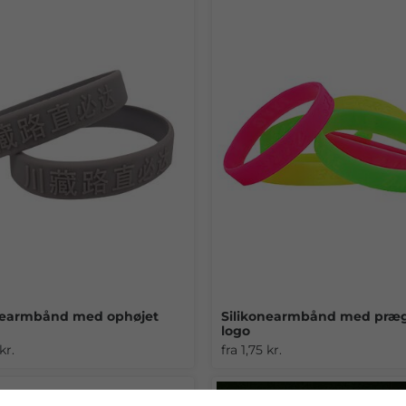
nearmbånd med ophøjet
Silikonearmbånd med præ
logo
kr.
fra 1,75 kr.