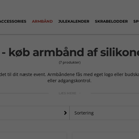
ACCESSORIES
ARMBÅND
JULEKALENDER
SKRABELODDER
SP
- køb armbånd af silikon
(7 produkter)
andet til dit næste event. Armbåndene fås med eget logo eller buds
eller adgangskontrol.
LÆS MERE