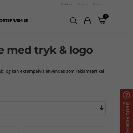
Kontakt
Om os
Katalog
0
ORTSPRÆMIER
e med tryk & logo
kab, og kan eksempelvis anvendes som reklameartikel

Kontakt os
BRUG FOR HJÆLP?