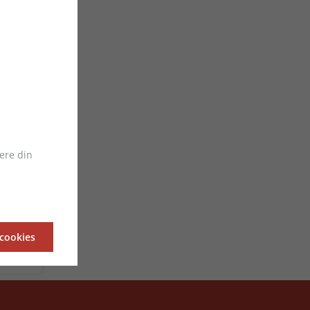
ere din
he dark
 cookies