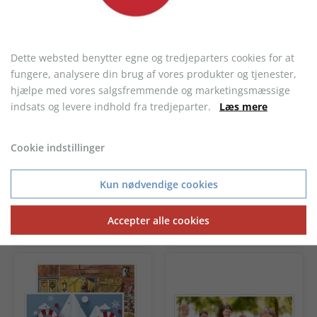
1.900,00 kr.
1.700,00 kr.
Dette websted benytter egne og tredjeparters cookies for at
fungere, analysere din brug af vores produkter og tjenester,
hjælpe med vores salgsfremmende og marketingsmæssige
indsats og levere indhold fra tredjeparter.
Læs mere
Cookie indstillinger
Kun nødvendige cookies
Snemanden, special
Snemanden, standard
Accepter alle cookies
1.900,00 kr.
1.700,00 kr.