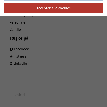
Om je.dk
Accepter alle cookies
Firmaoplysninger
Personale
Værdier
Følg os på
Facebook
Instagram
LinkedIn