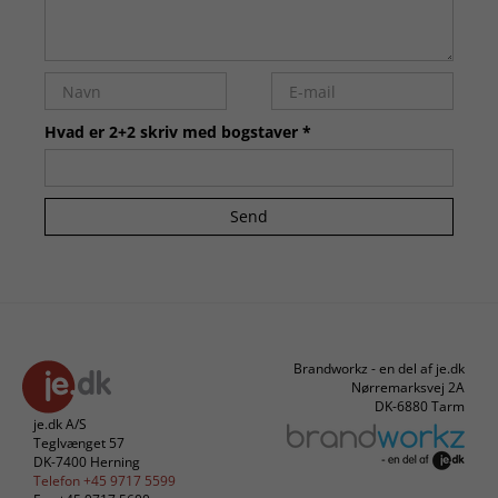
Hvad er 2+2 skriv med bogstaver *
Send
Brandworkz - en del af je.dk
Nørremarksvej 2A
DK-6880 Tarm
je.dk A/S
Teglvænget 57
DK-7400 Herning
Telefon +45 9717 5599