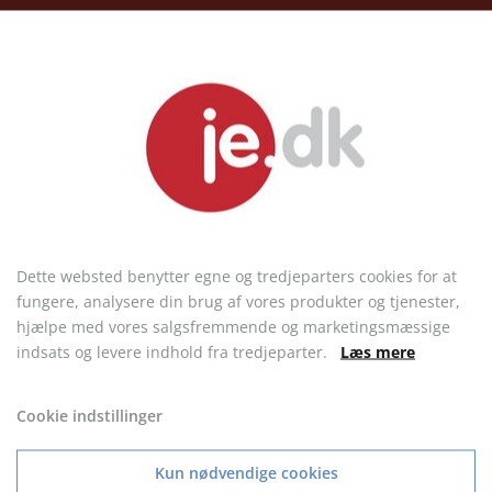
30 DAGES FULD RETURRET
- Ved køb af vare uden logo
Kundeservice
Dette websted benytter egne og tredjeparters cookies for at
fungere, analysere din brug af vores produkter og tjenester,
FAQ
hjælpe med vores salgsfremmende og marketingsmæssige
Handelsbetingelser
indsats og levere indhold fra tredjeparter.
Læs mere
Prismatch
Code of conduct
Cookie indstillinger
Om os
Kontakt
Kun nødvendige cookies