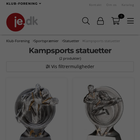
KLUB-FORENING
Kontakt
Om os
Katalog
0
Klub-Forening
Sportspræmier
Statuetter
Kampsports statuetter
Kampsports statuetter
(2 produkter)
Vis filtrermuligheder