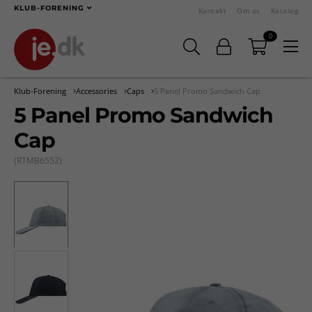
KLUB-FORENING
Kontakt
Om os
Katalog
0
Klub-Forening
Accessories
Caps
5 Panel Promo Sandwich Cap
5 Panel Promo Sandwich
Cap
(RTMB6552)