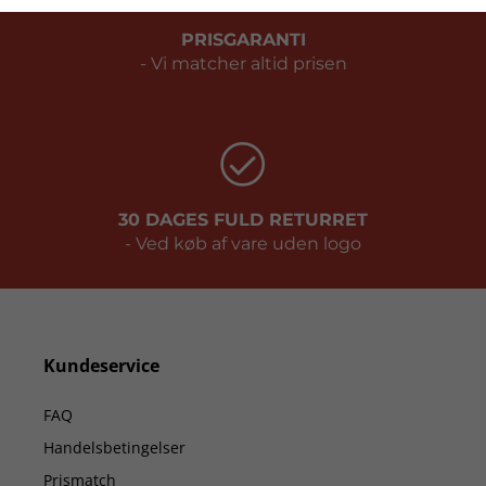
PRISGARANTI
- Vi matcher altid prisen
30 DAGES FULD RETURRET
- Ved køb af vare uden logo
Kundeservice
FAQ
Handelsbetingelser
Prismatch