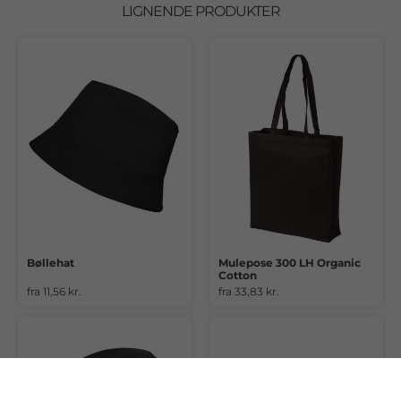
LIGNENDE PRODUKTER
Bøllehat
Mulepose 300 LH Organic
Cotton
fra 11,56 kr.
fra 33,83 kr.