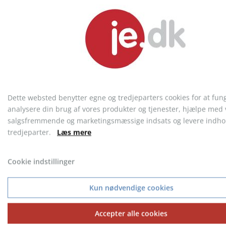
Knitted Beanie
Børstet 6 Panel Cap
fra 18,44 kr.
fra 26,09 kr.
Dette websted benytter egne og tredjeparters cookies for at fun
analysere din brug af vores produkter og tjenester, hjælpe med 
salgsfremmende og marketingsmæssige indsats og levere indhol
tredjeparter.
Læs mere
KONTAKT KUNDESERVICE
Cookie indstillinger
Telefon: 9717 5599
Kun nødvendige cookies
Accepter alle cookies