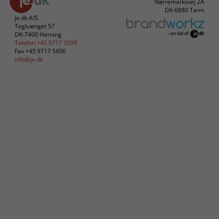
Nørremarksvej 2A
DK-6880 Tarm
je.dk A/S
Teglvænget 57
DK-7400 Herning
Telefon +45 9717 5599
Fax +45 9717 5600
info@je.dk