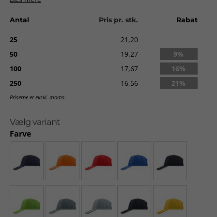
One size
Levering:
ca. 2-10 dage uden tryk. Ca. 2-3 uger med tryk fra
Antal
Pris pr. stk.
Rabat
godkendt ordre.
25
21,20
50
19,27
9%
100
17,67
16%
250
16,56
21%
Priserne er ekskl. moms.
Vælg variant
Farve