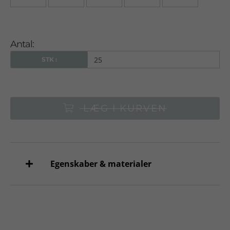
Antal:
STK :
LÆG I KURVEN
Egenskaber & materialer