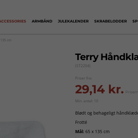
ACCESSORIES
ARMBÅND
JULEKALENDER
SKRABELODDER
SP
 135 cm
Terry Håndkl
(ST2204)
Priser fra:
29,14 kr.
Priser
Min. antal: 10
Blødt og behageligt håndklæd
Frotté
Mål:
65 x 135 cm