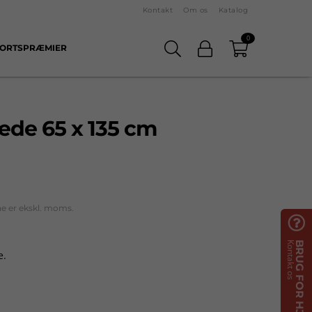
Kontakt
Om os
Katalog
0
ORTSPRÆMIER
æde 65 x 135 cm
ne er ekskl. moms.

Kontakt os
BRUG FOR HJÆLP?
e.