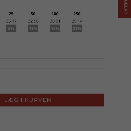
25
50
100
250
go. Ca. 2 uger med logo fra godkendt ordre.
35,17
32,90
30,91
29,14
5%
11%
16%
21%
LÆG I KURVEN