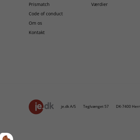
Prismatch
Værdier
Code of conduct
Om os
Kontakt
je.dk A/S
Teglvænget 57
DK-7400 Hern