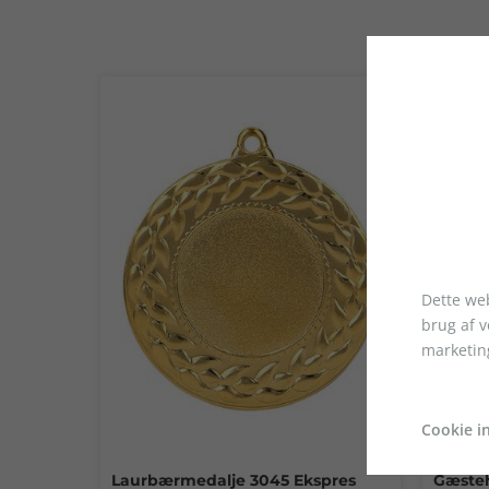
Dette web
brug af 
marketin
Cookie in
Laurbærmedalje 3045 Ekspres
Gæsteh