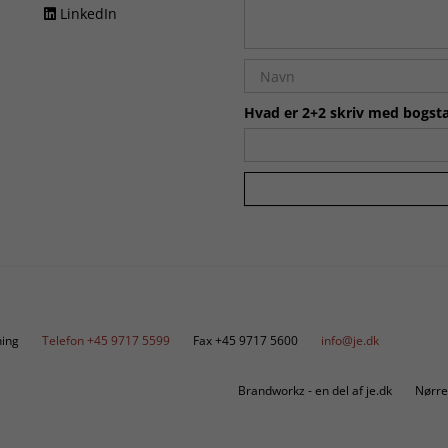
LinkedIn
Hvad er 2+2 skriv med bogsta
ing
Telefon +45 9717 5599
Fax +45 9717 5600
info@je.dk
Brandworkz - en del af je.dk
Nørre