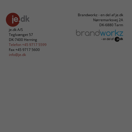
Brandworkz - en del af je.dk
Nørremarksvej 2A
DK-6880 Tarm
je.dk A/S
Teglvænget 57
DK-7400 Herning
Telefon +45 9717 5599
Fax +45 9717 5600
info@je.dk