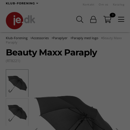
KLUB-FORENING
Kontakt
Om os
Katalog
0
Klub-Forening
Accessories
Paraplyer
Paraply med logo
Beauty Maxx
Paraply
Beauty Maxx Paraply
(RT8221)