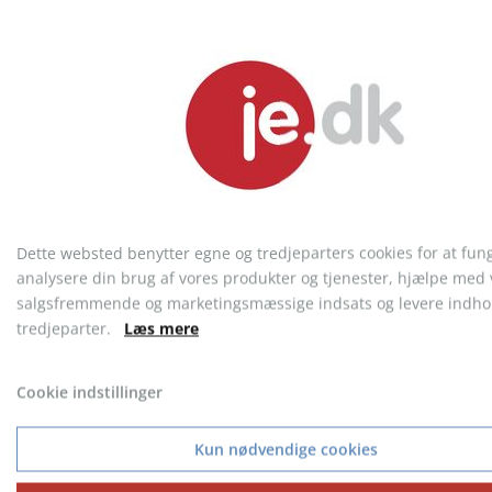
Style Golfparaply
Golfparaply
Dette websted benytter egne og tredjeparters cookies for at fun
analysere din brug af vores produkter og tjenester, hjælpe med 
fra 123,75 kr.
fra 92,81 kr.
salgsfremmende og marketingsmæssige indsats og levere indhol
tredjeparter.
Læs mere
Cookie indstillinger
KONTAKT KUNDESERVICE
Telefon: 9717 5599
Kun nødvendige cookies