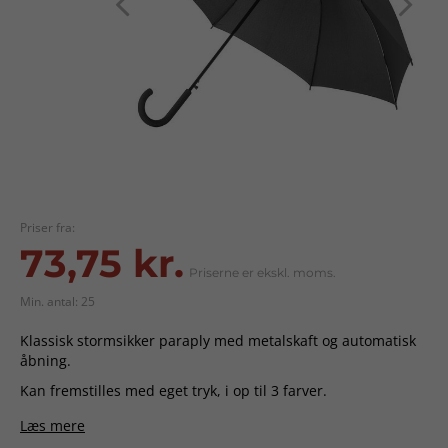
Priser fra:
73,75 kr.
Priserne er ekskl. moms.
Min. antal: 25
Klassisk stormsikker paraply med metalskaft og automatisk
åbning.
Kan fremstilles med eget tryk, i op til 3 farver.
Længde: 82 cm.
Læs mere
Diameter: Ø 105 cm.