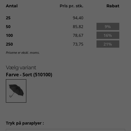
Antal
Pris pr. stk.
Rabat
Automatisk åbning
Metalskaft
25
94,40
Glasfiber ribber
Polyester Pongee skærm
50
85,82
9%
Buet kunststof håndtag
100
78,67
16%
Stormsikker
250
73,75
21%
Levering:
ca. 2-10 dage uden tryk. Ca. 2-3 uger med tryk fra
godkendt ordre.
Priserne er ekskl. moms.
Vælg variant
Farve
- Sort (510100)
Tryk på paraplyer :