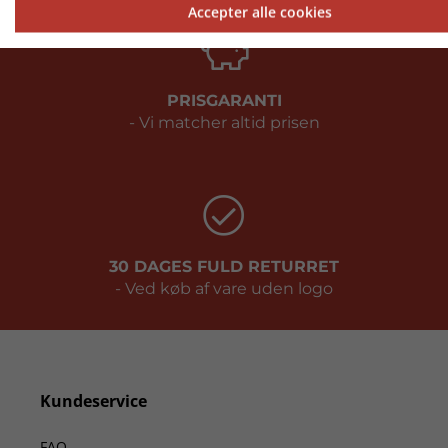
Accepter alle cookies
PRISGARANTI
- Vi matcher altid prisen
30 DAGES FULD RETURRET
- Ved køb af vare uden logo
Kundeservice
FAQ