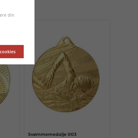
ere din
 cookies
Svømmemedalje 003