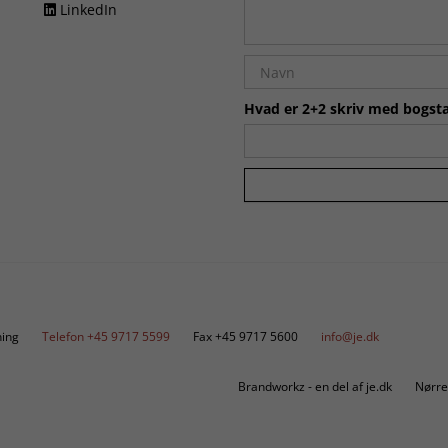
LinkedIn
Hvad er 2+2 skriv med bogsta
ing
Telefon +45 9717 5599
Fax +45 9717 5600
info@je.dk
Brandworkz - en del af je.dk
Nørre