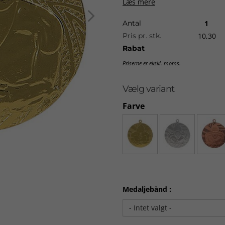
Læs mere
Levering:
ca. 7-10 dage fra go
Antal
1
Pris pr. stk.
10,30
Rabat
Priserne er ekskl. moms.
Vælg variant
Farve
Medaljebånd :
- Intet valgt -