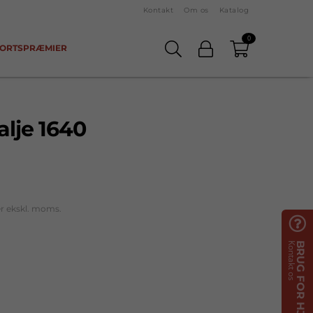
Kontakt
Om os
Katalog
0
ORTSPRÆMIER
je 1640
er ekskl. moms.

Kontakt os
BRUG FOR HJÆLP?