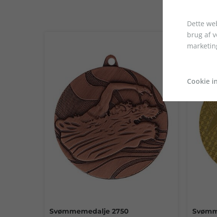
Dette web
brug af 
marketin
Cookie in
Svømmemedalje 2750
Svømm