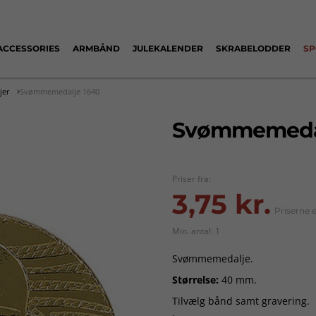
ACCESSORIES
ARMBÅND
JULEKALENDER
SKRABELODDER
SP
jer
Svømmemedalje 1640
Svømmemedal
Priser fra:
3,75 kr.
Priserne 
Min. antal: 1
Svømmemedalje.
Størrelse:
40 mm.
Tilvælg bånd samt gravering.