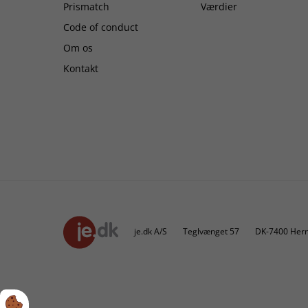
Prismatch
Værdier
Code of conduct
Om os
Kontakt
je.dk A/S
Teglvænget 57
DK-7400 Hern