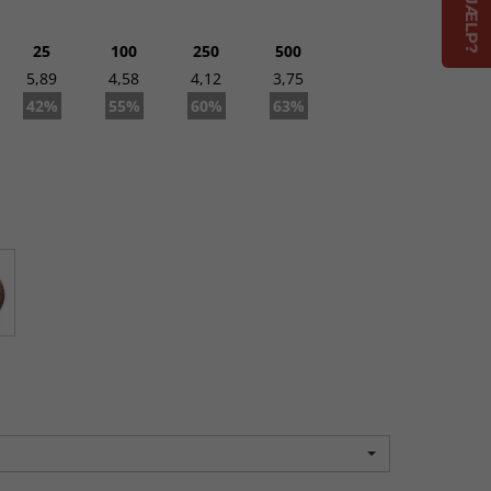
dkendt ordre.
25
100
250
500
5,89
4,58
4,12
3,75
42%
55%
60%
63%