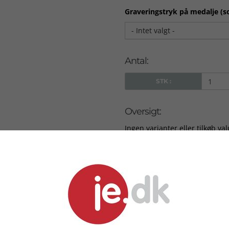
Graveringstryk på medalje (so
- Intet valgt -
Antal:
STK :
Oversigt:
Ingen varianter eller tilkøb val