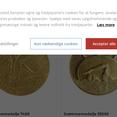
LIGNENDE PRODUKTER
sted benytter egne og tredjeparters cookies for at fungere, analys
vores produkter og tjenester, hjælpe med vores salgsfremmende og
gsmæssige indsats og levere indhold fra tredjeparter.
Læs mere
dstillinger
Kun nødvendige cookies
Accepter alle
emedalje 7450
Svømmemedalje 33050