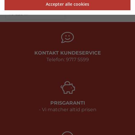
Accepter alle cookies
Rosette - R11
fra 13,35 kr.
KONTAKT KUNDESERVICE
Telefon: 9717 5599
PRISGARANTI
- Vi matcher altid prisen