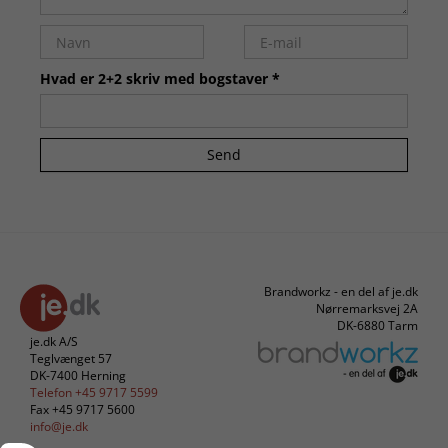
Hvad er 2+2 skriv med bogstaver *
Send
Brandworkz - en del af je.dk
Nørremarksvej 2A
DK-6880 Tarm
je.dk A/S
Teglvænget 57
DK-7400 Herning
Telefon +45 9717 5599
Fax +45 9717 5600
info@je.dk