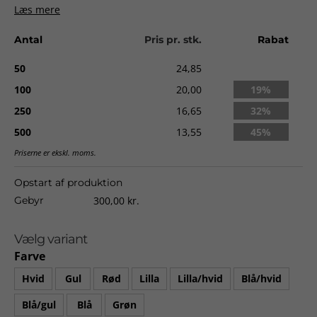
Læs mere
Levering:
ca. 3-4 uger fra godkendt ordre.
Antal
Pris pr. stk.
Rabat
50
24,85
100
20,00
19%
250
16,65
32%
500
13,55
45%
Priserne er ekskl. moms.
Opstart af produktion
Gebyr
300,00 kr.
Vælg variant
Farve
Hvid
Gul
Rød
Lilla
Lilla/hvid
Blå/hvid
Blå/gul
Blå
Grøn