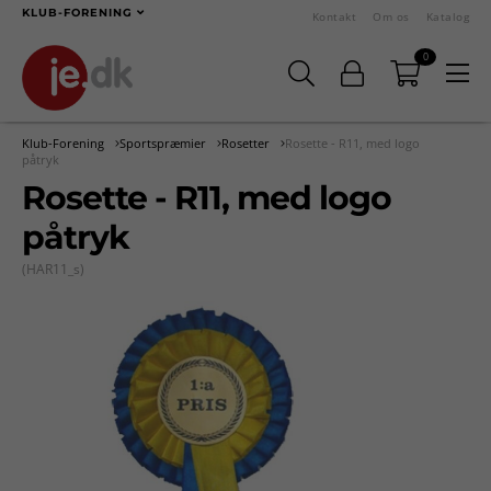
KLUB-FORENING
Kontakt
Om os
Katalog
0
Klub-Forening
Sportspræmier
Rosetter
Rosette - R11, med logo
påtryk
Rosette - R11, med logo
påtryk
(HAR11_s)