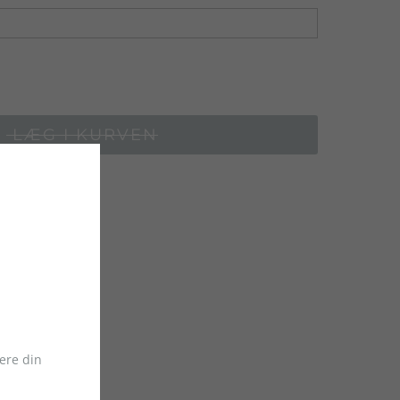
LÆG I KURVEN
ere din