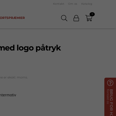
Kontakt
Om os
Katalog
0
ORTSPRÆMIER
 med logo påtryk
ne er ekskl. moms.

Kontakt os
BRUG FOR HJÆLP?
entermotiv