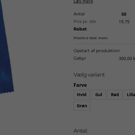
Læs mere
Levering:
ca. 3-4 uger fra god
Antal
50
Pris pr. stk.
19,75
Rabat
Priserne er ekskl. moms.
Opstart af produktion
Gebyr
300,00 k
Vælg variant
Farve
Hvid
Gul
Rød
Lill
Grøn
Antal: