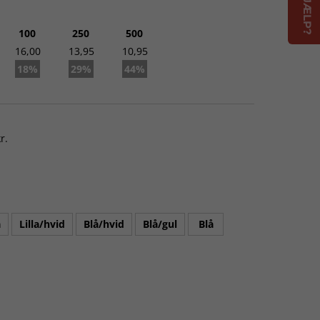
kendt ordre.
100
250
500
16,00
13,95
10,95
18%
29%
44%
r.
a
Lilla/hvid
Blå/hvid
Blå/gul
Blå