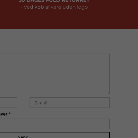
30 DAGES FULD RETURRET
- Ved køb af vare uden logo
ver *
Send