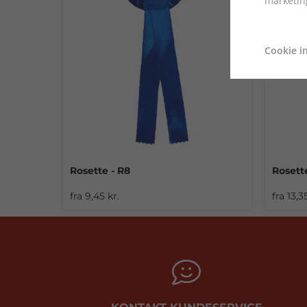
marketin
Cookie in
Rosette - R8
Rosette
fra 9,45 kr.
fra 13,3