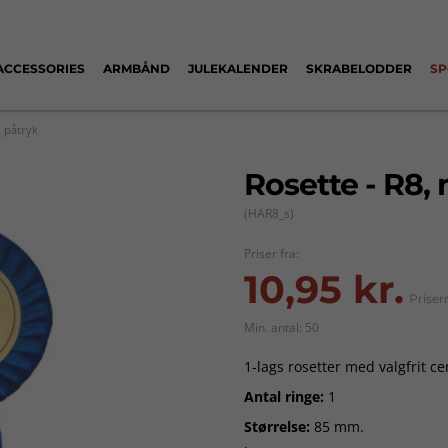
ACCESSORIES
ARMBÅND
JULEKALENDER
SKRABELODDER
SP
o påtryk
Rosette - R8,
(HAR8_s)
Priser fra:
10,95 kr.
Priser
Min. antal: 50
1-lags rosetter med valgfrit c
Antal ringe:
1
Størrelse:
85 mm.