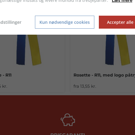
gsmæssige indsats og levere indhold fra tredjeparter.
Læs mere
dstillinger
Kun nødvendige cookies
Accepter alle
 - R11
Rosette - R11, med logo påt
5 kr.
fra 13,55 kr.