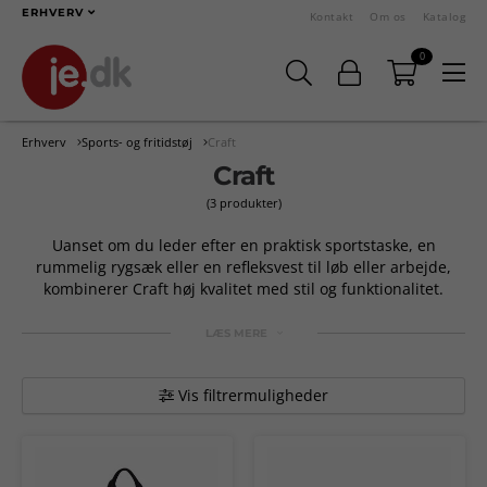
ERHVERV
Kontakt
Om os
Katalog
0
Erhverv
Sports- og fritidstøj
Craft
Craft
(3 produkter)
Uanset om du leder efter en praktisk sportstaske, en
rummelig rygsæk eller en refleksvest til løb eller arbejde,
kombinerer Craft høj kvalitet med stil og funktionalitet.
LÆS MERE
Vis filtrermuligheder