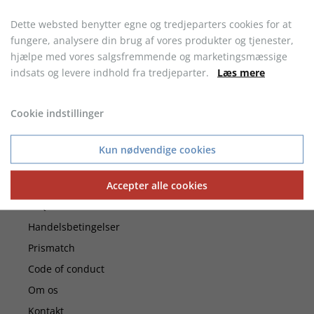
Dette websted benytter egne og tredjeparters cookies for at
fungere, analysere din brug af vores produkter og tjenester,
hjælpe med vores salgsfremmende og marketingsmæssige
indsats og levere indhold fra tredjeparter.
Læs mere
30 DAGES FULD RETURRET
- Ved køb af vare uden logo
Cookie indstillinger
Kun nødvendige cookies
Kundeservice
Accepter alle cookies
FAQ
Handelsbetingelser
Prismatch
Code of conduct
Om os
Kontakt