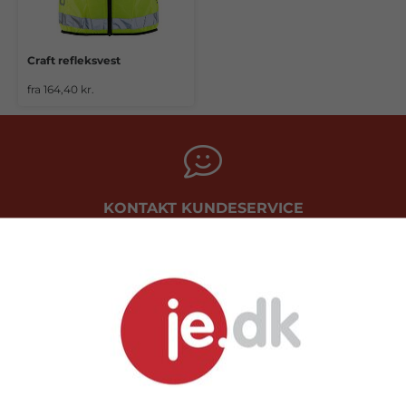
Craft refleksvest
fra 164,40 kr.
KONTAKT KUNDESERVICE
Telefon: 9717 5599
PRISGARANTI
- Vi matcher altid prisen