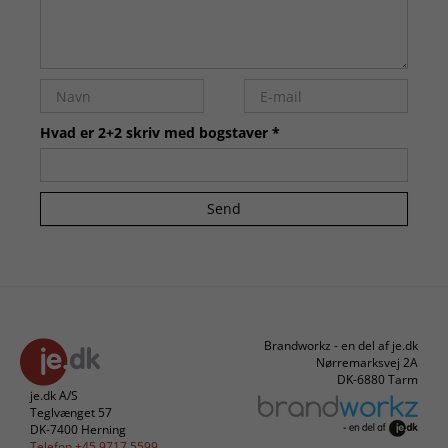
Hvad er 2+2 skriv med bogstaver *
Send
Brandworkz - en del af je.dk
Nørremarksvej 2A
DK-6880 Tarm
je.dk A/S
Teglvænget 57
DK-7400 Herning
Telefon +45 9717 5599