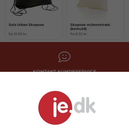
Sols Urban Skopose
Skopose m/snoretræk
(bomuld)
fra 10,93 kr.
fra 8,52 kr.
KONTAKT KUNDESERVICE
Telefon: 9717 5599
PRISGARANTI
- Vi matcher altid prisen