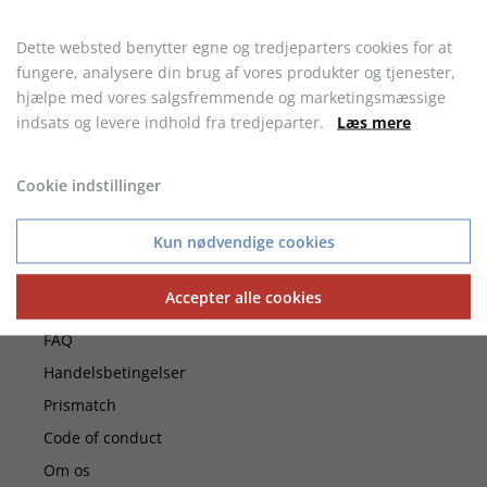
Dette websted benytter egne og tredjeparters cookies for at
fungere, analysere din brug af vores produkter og tjenester,
hjælpe med vores salgsfremmende og marketingsmæssige
indsats og levere indhold fra tredjeparter.
Læs mere
30 DAGES FULD RETURRET
- Ved køb af vare uden logo
Cookie indstillinger
Kun nødvendige cookies
Kundeservice
Accepter alle cookies
FAQ
Handelsbetingelser
Prismatch
Code of conduct
Om os