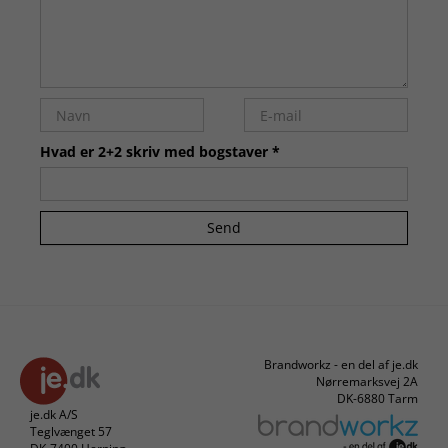
Hvad er 2+2 skriv med bogstaver *
Send
Brandworkz - en del af je.dk
Nørremarksvej 2A
DK-6880 Tarm
je.dk A/S
Teglvænget 57