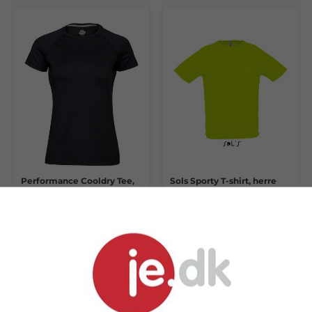
Performance Cooldry Tee,
Sols Sporty T-shirt, herre
dame
fra 99,24 kr.
fra 31,44 kr.