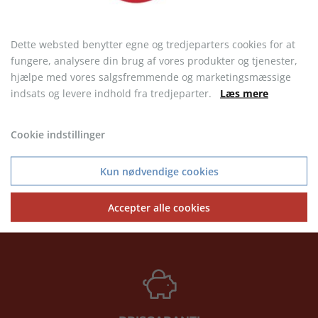
Dette websted benytter egne og tredjeparters cookies for at
fungere, analysere din brug af vores produkter og tjenester,
hjælpe med vores salgsfremmende og marketingsmæssige
Sols Sporty T-shirt, dame
Sols Sporty T-shirt, børn
indsats og levere indhold fra tredjeparter.
Læs mere
fra 29,93 kr.
fra 28,41 kr.
Cookie indstillinger
Kun nødvendige cookies
KONTAKT KUNDESERVICE
Accepter alle cookies
Telefon: 9717 5599