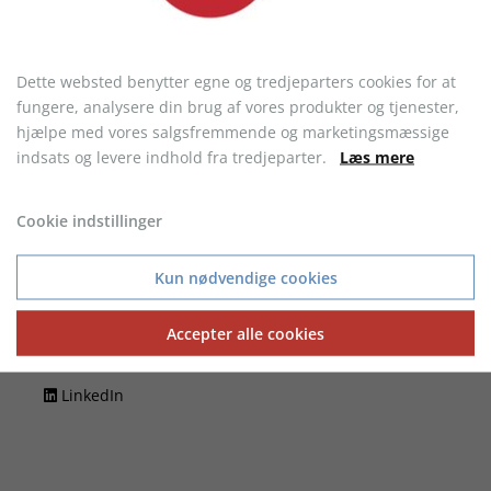
Code of conduct
Om os
Dette websted benytter egne og tredjeparters cookies for at
Kontakt
fungere, analysere din brug af vores produkter og tjenester,
Om je.dk
hjælpe med vores salgsfremmende og marketingsmæssige
indsats og levere indhold fra tredjeparter.
Læs mere
Firmaoplysninger
Personale
Cookie indstillinger
Værdier
Kun nødvendige cookies
Følg os på
Facebook
Accepter alle cookies
Instagram
LinkedIn