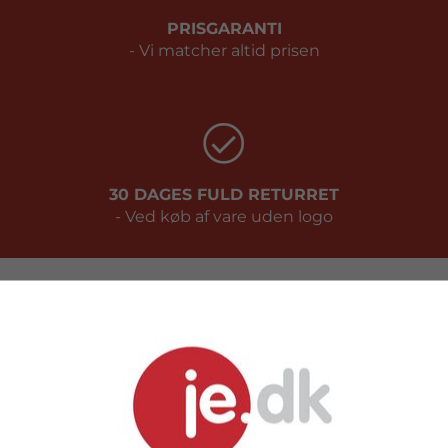
PRISGARANTI
- Vi matcher altid prisen
30 DAGES FULD RETURRET
- Ved køb af vare uden logo
Kundeservice
FAQ
Handelsbetingelser
Prismatch