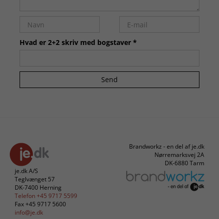
Hvad er 2+2 skriv med bogstaver *
Send
Brandworkz - en del af je.dk
Nørremarksvej 2A
DK-6880 Tarm
je.dk A/S
Teglvænget 57
DK-7400 Herning
Telefon +45 9717 5599
Fax +45 9717 5600
info@je.dk