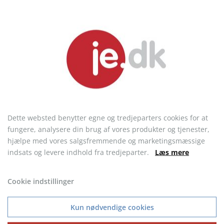
30 DAGES FULD RETURRET
- Ved køb af vare uden logo
Kundeservice
Dette websted benytter egne og tredjeparters cookies for at
FAQ
fungere, analysere din brug af vores produkter og tjenester,
Handelsbetingelser
hjælpe med vores salgsfremmende og marketingsmæssige
indsats og levere indhold fra tredjeparter.
Læs mere
Prismatch
Code of conduct
Cookie indstillinger
Om os
Kontakt
Kun nødvendige cookies
Om je.dk