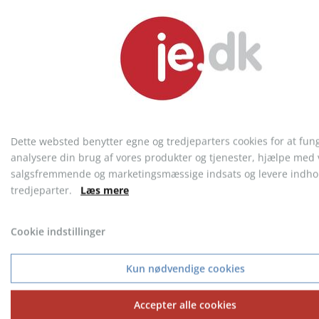
Pro Wear Klassisk
Pro Wear CARE sweatshirt,
Sweatshirt
herre
Dette websted benytter egne og tredjeparters cookies for at fun
fra 172,44 kr.
fra 184,94 kr.
analysere din brug af vores produkter og tjenester, hjælpe med 
salgsfremmende og marketingsmæssige indsats og levere indhol
tredjeparter.
Læs mere
Cookie indstillinger
KONTAKT KUNDESERVICE
Telefon: 9717 5599
Kun nødvendige cookies
Accepter alle cookies