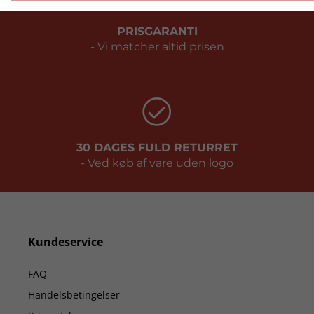
PRISGARANTI
- Vi matcher altid prisen
30 DAGES FULD RETURRET
- Ved køb af vare uden logo
Kundeservice
FAQ
Handelsbetingelser