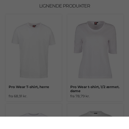
LIGNENDE PRODUKTER
Pro Wear T-shirt, herre
Pro Wear t-shirt, 1/2 ærmet.
dame
fra 68,91 kr.
fra 78,79 kr.