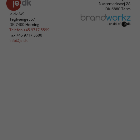
Nørremarksvej 2A
DK-6880 Tarm
je.dk A/S
Teglvænget 57
DK-7400 Herning
Telefon +45 9717 5599
Fax +45 9717 5600
info@je.dk