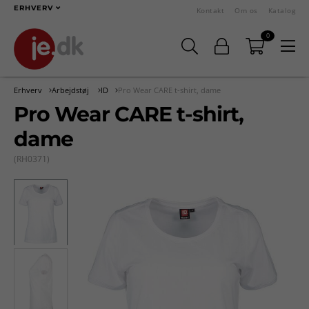
ERHVERV
Kontakt
Om os
Katalog
0
Erhverv
Arbejdstøj
ID
Pro Wear CARE t-shirt, dame
Pro Wear CARE t-shirt,
dame
(RH0371)