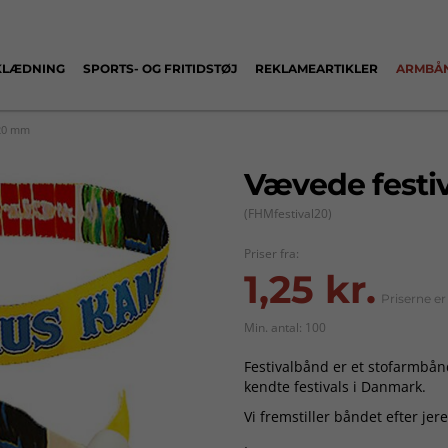
KLÆDNING
SPORTS- OG FRITIDSTØJ
REKLAMEARTIKLER
ARMBÅ
 20 mm
Vævede fest
(FHMfestival20)
Priser fra:
1,25 kr.
Priserne e
Min. antal: 100
Festivalbånd er et stofarmbå
kendte festivals i Danmark.
Vi fremstiller båndet efter jer
Båndet har stor reklameværdi 