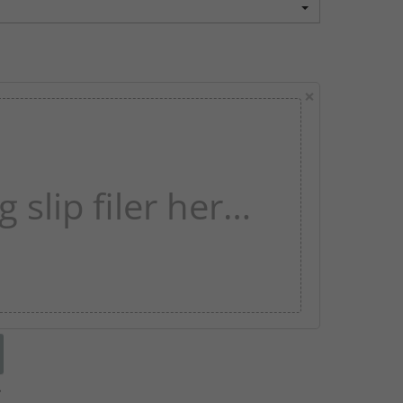
×
 slip filer her…
B