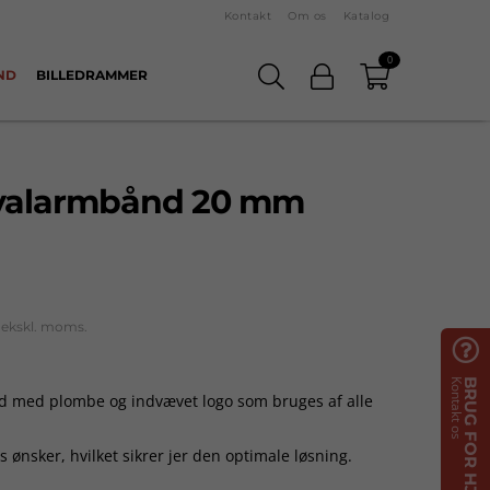
Kontakt
Om os
Katalog
0
ND
BILLEDRAMMER
ivalarmbånd 20 mm
r ekskl. moms.

Kontakt os
BRUG FOR HJÆLP?
nd med plombe og indvævet logo som bruges af alle
es ønsker, hvilket sikrer jer den optimale løsning.
fordi det ofte bliver båret af publikum/målgruppen i