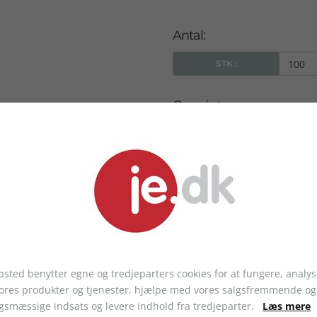
Antal:
STK :
Oversigt:
Antal
Pris pr. stk.
I alt pr. stk.:
Opstartsgebyr
+ Startomkostning
sted benytter egne og tredjeparters cookies for at fungere, analys
I alt opstartsgebyr:
vores produkter og tjenester, hjælpe med vores salgsfremmende og
gsmæssige indsats og levere indhold fra tredjeparter.
Læs mere