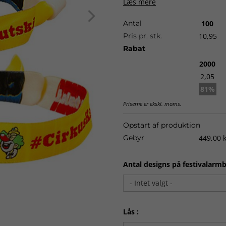
Læs mere
længere tid.
Antal
100
Alle vore bånd leveres færdig
Pris pr. stk.
10,95
Der er mulighed for at få ar
Rabat
Størrelse:
20 x 350 mm.
2000
Materiale:
Polyester
2,05
Farver:
Op til 6-farvet logo.
81%
Levering:
ca. 2-3 uger fra god
Priserne er ekskl. moms.
Opstart af produktion
Gebyr
449,00 k
Antal designs på festivalarmb
- Intet valgt -
Lås :