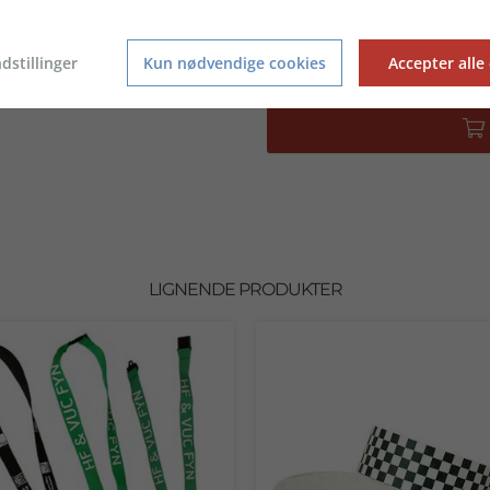
Total pris
dstillinger
Kun nødvendige cookies
Accepter alle
LIGNENDE PRODUKTER