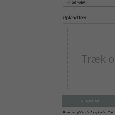
- Intet valgt -
Upload filer
Træk og
GENNEMSE…

Maksimum filstørrelse for upload er 25 M