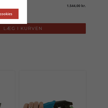
1.544,00 kr.
 cookies
LÆG I KURVEN