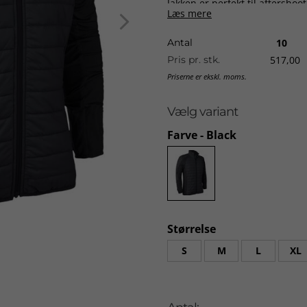
Jakken er perfekt til aftersho
Læs mere
kolde dage. Isoleret med Deer-
Jakke med skulder, ærme 
Antal
10
Smart design og bred a
Pris pr. stk.
517,00
Komfortabel og åndbar ja
Priserne er ekskl. moms.
Vandafvisende
Antistatisk
Vælg variant
Size guide
Farve
- Black
Størrelse
S
M
L
XL