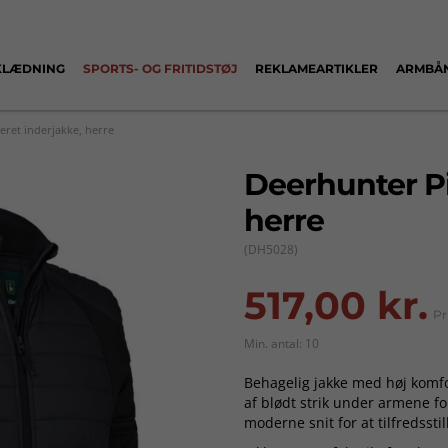
KLÆDNING
SPORTS- OG FRITIDSTØJ
REKLAMEARTIKLER
ARMBÅ
eret inderjakke, herre
Deerhunter Pi
herre
(DH5028)
517,00 kr.
Pr
Min. antal: 10
Behagelig jakke med høj komfort
af blødt strik under armene 
moderne snit for at tilfredsst