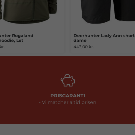
unter Rogaland
Deerhunter Lady Ann short
oodie, Let
dame
kr.
443,00 kr.
PRISGARANTI
- Vi matcher altid prisen