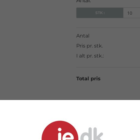
Antal:
STK :
Antal
Pris pr. stk.
I alt pr. stk.:
Total pris