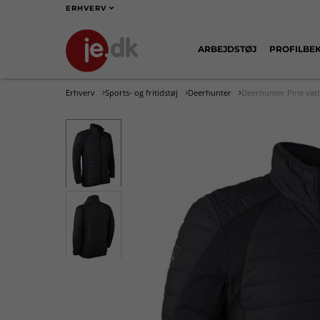
ERHVERV
ARBEJDSTØJ
PROFILBE
Erhverv
Sports- og fritidstøj
Deerhunter
Deerhunter Pine vatt