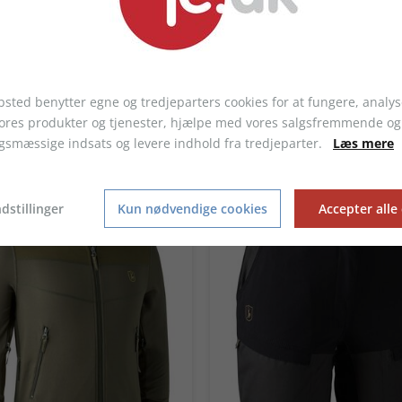
sted benytter egne og tredjeparters cookies for at fungere, analys
vores produkter og tjenester, hjælpe med vores salgsfremmende og
gsmæssige indsats og levere indhold fra tredjeparter.
Læs mere
LIGNENDE PRODUKTER
dstillinger
Kun nødvendige cookies
Accepter alle