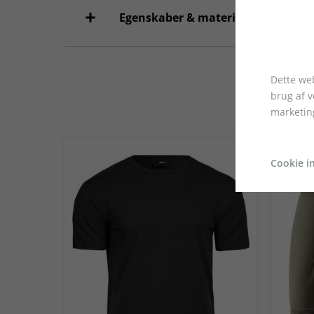
Egenskaber & materialer
Dette web
brug af 
marketin
Cookie in