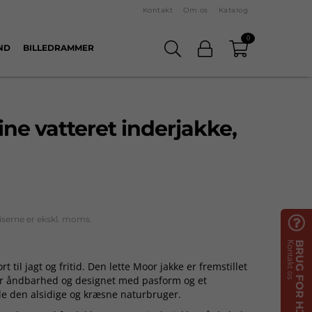
Kontakt
Om os
Katalog
0
ND
BILLEDRAMMER
ne vatteret inderjakke,
iserne er ekskl. moms.

Kontakt os
BRUG FOR HJÆLP?
 til jagt og fritid. Den lette Moor jakke er fremstillet
for åndbarhed og designet med pasform og et
ille den alsidige og kræsne naturbruger.