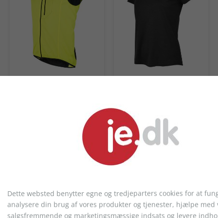
Fusion
Fusion
MENS S1 RUN VEST
WMS C3 T-SHIRT
538,57 kr.
251,00 kr.
KONTAKT KUNDESERVICE
Telefon: 9717 5599
Dette websted benytter egne og tredjeparters cookies for at fun
analysere din brug af vores produkter og tjenester, hjælpe med 
salgsfremmende og marketingsmæssige indsats og levere indhol