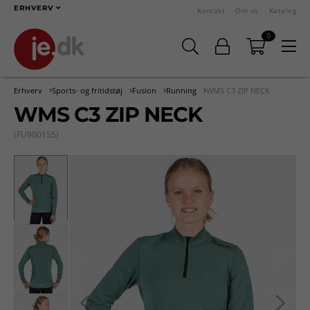
ERHVERV
Kontakt
Om os
Katalog
0
Erhverv
Sports- og fritidstøj
Fusion
Running
WMS C3 ZIP NECK
WMS C3 ZIP NECK
(FU900155)