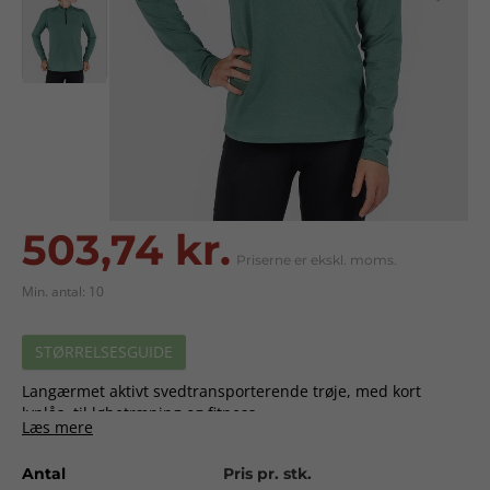
503,74 kr.
Priserne er ekskl. moms.
Min. antal: 10
STØRRELSESGUIDE
Langærmet aktivt svedtransporterende trøje, med kort
lynlås, til løbetræning og fitness.
Læs mere
Pasform:
Tætsiddende.
Antal
Pris pr. stk.
Materiale:
Rundstrik. 80% polyamid, 20% elastan.