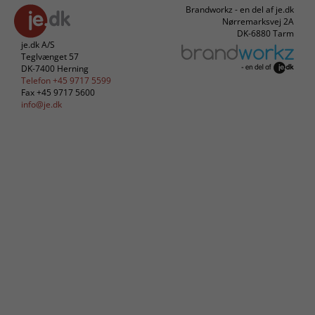
Brandworkz - en del af je.dk
Nørremarksvej 2A
DK-6880 Tarm
je.dk A/S
Teglvænget 57
DK-7400 Herning
Telefon +45 9717 5599
Fax +45 9717 5600
info@je.dk