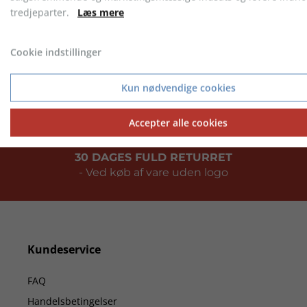
tredjeparter.
Læs mere
PRISGARANTI
Cookie indstillinger
- Vi matcher altid prisen
Kun nødvendige cookies
Accepter alle cookies
30 DAGES FULD RETURRET
- Ved køb af vare uden logo
Kundeservice
FAQ
Handelsbetingelser