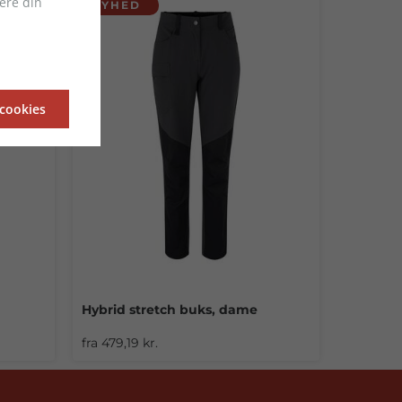
ere din
NYHED
 cookies
Hybrid stretch buks, dame
fra 479,19 kr.