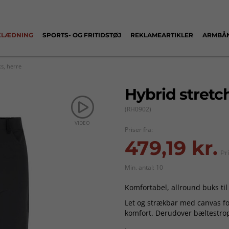
KLÆDNING
SPORTS- OG FRITIDSTØJ
REKLAMEARTIKLER
ARMBÅ
s, herre
Hybrid stretc
(RH0902)
VIDEO
Priser fra:
479,19 kr.
Pr
Min. antal: 10
Komfortabel, allround buks til 
Let og strækbar med canvas fo
komfort. Derudover bæltestrop
YKK-lynlåse på både for- og b