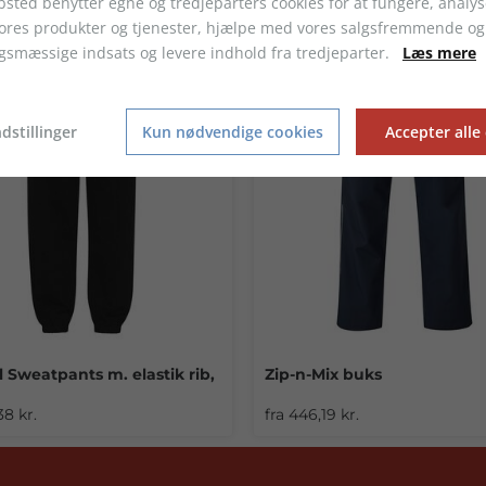
sted benytter egne og tredjeparters cookies for at fungere, analys
vores produkter og tjenester, hjælpe med vores salgsfremmende og
gsmæssige indsats og levere indhold fra tredjeparter.
Læs mere
dstillinger
Kun nødvendige cookies
Accepter alle
l Sweatpants m. elastik rib,
Zip-n-Mix buks
+4
38 kr.
fra 446,19 kr.