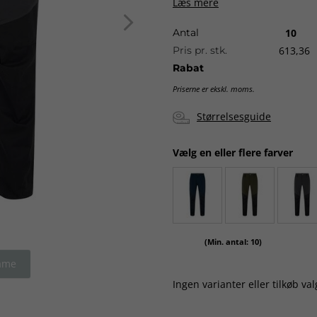
Læs mere
buksebenene. Lårlomme i den 
Antal
10
Pasformen er regular og med s
Pris pr. stk.
613,36
Levering:
ca. 3-5 dage uden lo
Rabat
Priserne er ekskl. moms.
Størrelsesguide
Vælg en eller flere farver
(Min. antal: 10)
ame
Ingen varianter eller tilkøb val