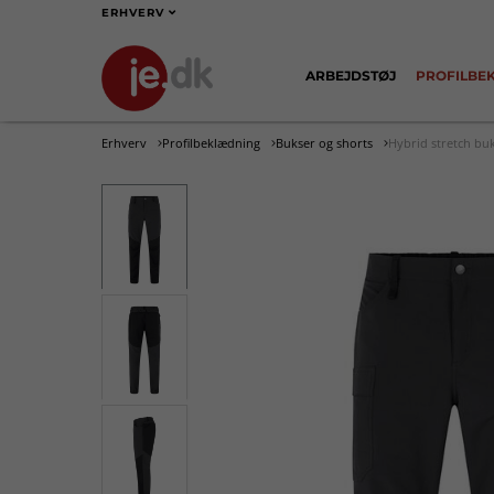
ERHVERV
ARBEJDSTØJ
PROFILBE
Erhverv
Profilbeklædning
Bukser og shorts
Hybrid stretch buk