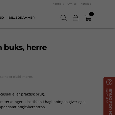
Kontakt
Om os
Katalog
0
ND
BILLEDRAMMER
h buks, herre
iserne er ekskl. moms.

Kontakt os
BRUG FOR HJÆLP?
casual eller praktisk brug.
rstærkninger. Elastikken i baglinningen giver øget
per samt nøgle/kort strop.
aglomme. Fleksibel elastikløsning nederst på