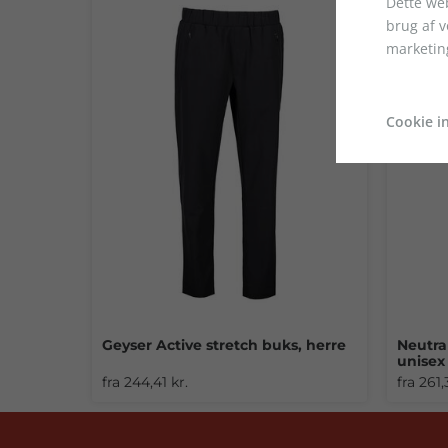
Dette web
brug af 
marketin
Cookie in
Geyser Active stretch buks, herre
Neutra
unisex
fra 244,41 kr.
fra 261,