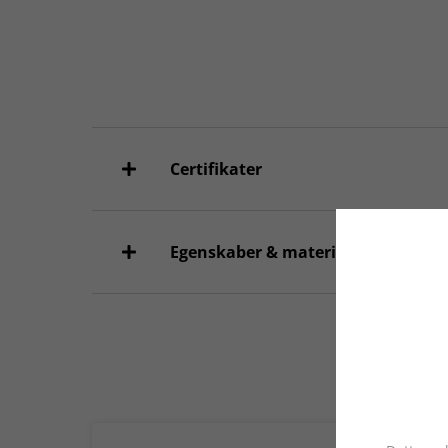
Certifikater
Egenskaber & materialer