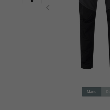
Mand
D