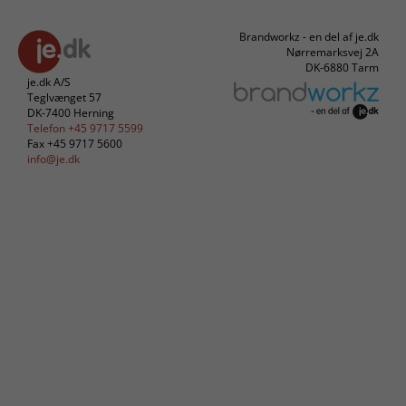
Brandworkz - en del af je.dk
Nørremarksvej 2A
DK-6880 Tarm
je.dk A/S
Teglvænget 57
DK-7400 Herning
Telefon +45 9717 5599
Fax +45 9717 5600
info@je.dk