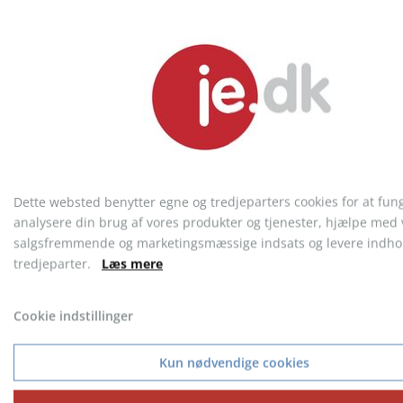
Centreret 6 Panel Cap
Original Flexfit Cap
Dette websted benytter egne og tredjeparters cookies for at fun
lamineret
fra 28,91 kr.
fra 93,91 kr.
analysere din brug af vores produkter og tjenester, hjælpe med 
salgsfremmende og marketingsmæssige indsats og levere indhol
tredjeparter.
Læs mere
Cookie indstillinger
KONTAKT KUNDESERVICE
Telefon: 9717 5599
Kun nødvendige cookies