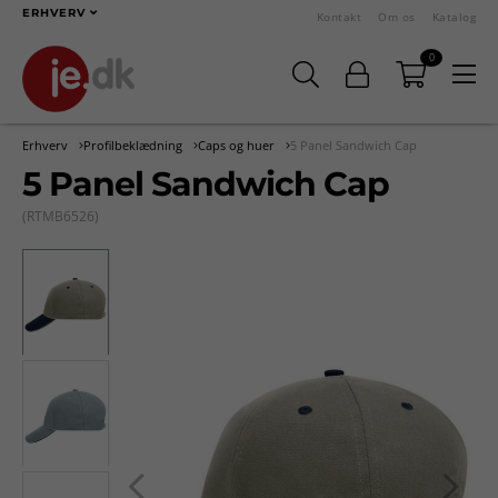
ERHVERV
Kontakt
Om os
Katalog
0
Erhverv
Profilbeklædning
Caps og huer
5 Panel Sandwich Cap
5 Panel Sandwich Cap
(RTMB6526)