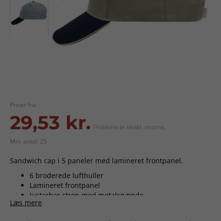
Priser fra:
29,53 kr.
Priserne er ekskl. moms.
Min. antal: 25
Sandwich cap i 5 paneler med lamineret frontpanel.
6 broderede lufthuller
Lamineret frontpanel
Justerbar strop med metalspænde
Læs mere
Levering:
ca. 2-10 dage uden tryk. Ca. 2-3 uger med tryk fra
godkendt ordre.