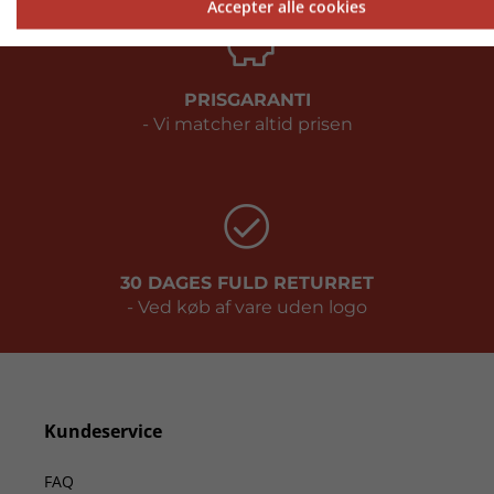
Accepter alle cookies
PRISGARANTI
- Vi matcher altid prisen
30 DAGES FULD RETURRET
- Ved køb af vare uden logo
Kundeservice
FAQ