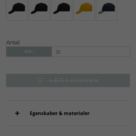
Antal:
STK :
LÆG I KURVEN
Egenskaber & materialer