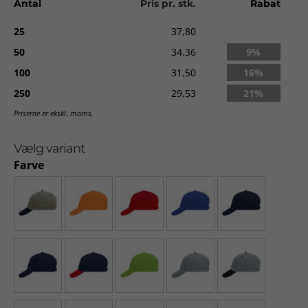
Antal
Pris pr. stk.
Rabat
25
37,80
50
34,36
9%
100
31,50
16%
250
29,53
21%
Priserne er ekskl. moms.
Vælg variant
Farve