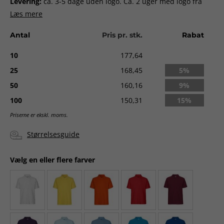
Levering:
ca. 3-5 dage uden logo. Ca. 2 uger med logo fra
godkendt ordre.
Læs mere
Antal
Pris pr. stk.
Rabat
10
177,64
25
168,45
5%
50
160,16
9%
100
150,31
15%
Priserne er ekskl. moms.
Størrelsesguide
Vælg en eller flere farver