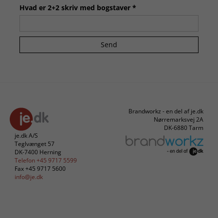
Hvad er 2+2 skriv med bogstaver *
Send
Brandworkz - en del af je.dk
Nørremarksvej 2A
DK-6880 Tarm
je.dk A/S
Teglvænget 57
DK-7400 Herning
Telefon +45 9717 5599
Fax +45 9717 5600
info@je.dk