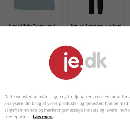
Neutral Baby Tæppe med
Neutral Sweatpants m. bred
hætte
rib, børn
fra 109,08 kr.
fra 182,62 kr.
Dette websted benytter egne og tredjeparters cookies for at fun
analysere din brug af vores produkter og tjenester, hjælpe med 
salgsfremmende og marketingsmæssige indsats og levere indhol
Neutral Sweatshirt, unisex
Neutral Jersey Hoodie,
tredjeparter.
Læs mere
unisex
fra 192,21 kr.
fra 138,00 kr.