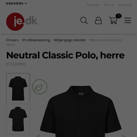
ERHVERV
Kontakt
Om os
Katalog
0
Erhverv
Profilbeklædning
Miljørigtige tekstiler
Neutral Classic Polo,
herre
Neutral Classic Polo, herre
(FTO20080)