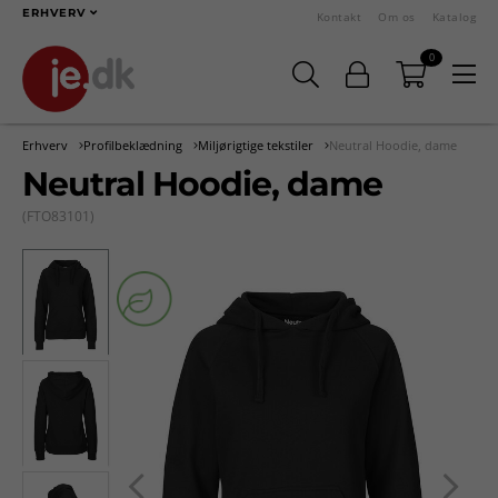
ERHVERV
Kontakt
Om os
Katalog
0
Erhverv
Profilbeklædning
Miljørigtige tekstiler
Neutral Hoodie, dame
Neutral Hoodie, dame
(FTO83101)