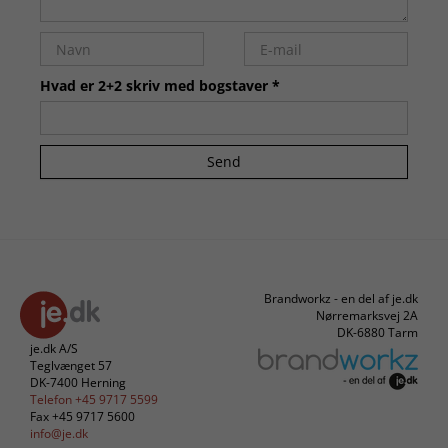
Hvad er 2+2 skriv med bogstaver *
Send
Brandworkz - en del af je.dk
Nørremarksvej 2A
DK-6880 Tarm
je.dk A/S
Teglvænget 57
DK-7400 Herning
Telefon +45 9717 5599
Fax +45 9717 5600
info@je.dk