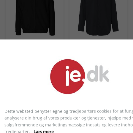
Neutral Sweatshirt m.
Neutral Twill Skjorte, herre
lynlås, unisex
fra 308,15 kr.
fra 296,00 kr.
Dette websted benytter egne og tredjeparters cookies for at fun
analysere din brug af vores produkter og tjenester, hjælpe med 
salgsfremmende og marketingsmæssige indsats og levere indhol
tredjeparter.
Læs mere