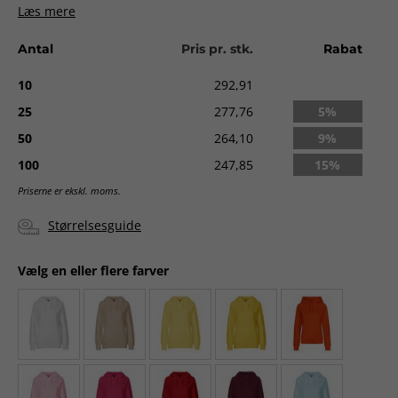
Levering:
ca. 3-5 dage uden logo. Ca. 2 uger med logo fra
Læs mere
godkendt ordre.
Antal
Pris pr. stk.
Rabat
10
292,91
25
277,76
5%
50
264,10
9%
100
247,85
15%
Priserne er ekskl. moms.
Størrelsesguide
Vælg en eller flere farver