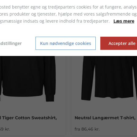
sted benytter egne og tredjeparters cookies for at fungere, analys
vores produkter og tjenester, hjælpe med vores salgsfremmende og
gsmæssige indsats og levere indhold fra tredjeparter.
Læs mere
dstillinger
Kun nødvendige cookies
Accepter alle
l Tiger Cotton Sweatshirt,
Neutral Langærmet T-shirt,
+20
69 kr.
fra 86,46 kr.