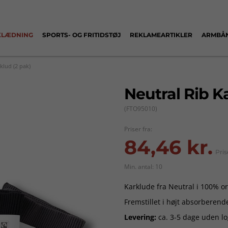
KLÆDNING
SPORTS- OG FRITIDSTØJ
REKLAMEARTIKLER
ARMBÅ
klud (2 pak)
Neutral Rib K
(FTO95010)
Priser fra:
84,46 kr.
Pris
Min. antal: 10
Karklude fra Neutral i 100% o
Fremstillet i højt absorberende 
Levering:
ca. 3-5 dage uden lo