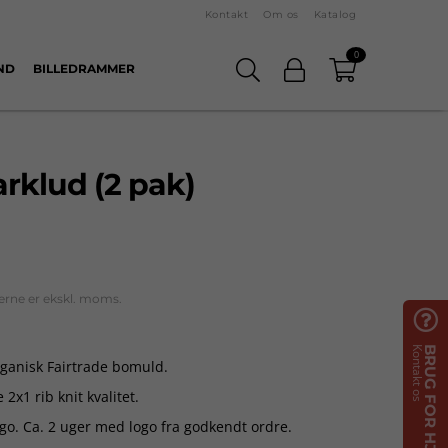
Kontakt
Om os
Katalog
0
ND
BILLEDRAMMER
arklud (2 pak)
erne er ekskl. moms.

Kontakt os
BRUG FOR HJÆLP?
rganisk Fairtrade bomuld.
2x1 rib knit kvalitet.
go. Ca. 2 uger med logo fra godkendt ordre.