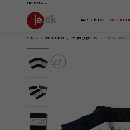
ERHVERV
ARBEJDSTØJ
PROFILBE
Erhverv
Profilbeklædning
Miljørigtige tekstiler
Neutral Rib Kar