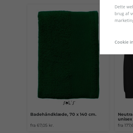
Dette web
brug af 
marketin
Cookie in
Badehåndklæde, 70 x 140 cm.
Neutra
+7
unisex
fra 67,05 kr.
fra 177,