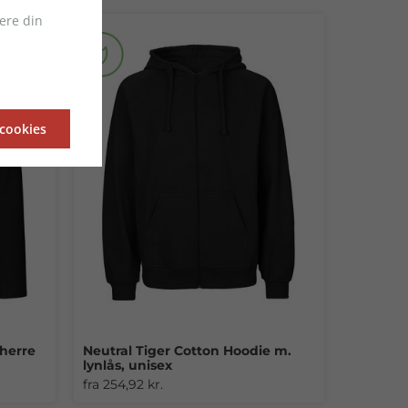
ere din
 cookies
 herre
Neutral Tiger Cotton Hoodie m.
lynlås, unisex
fra 254,92 kr.