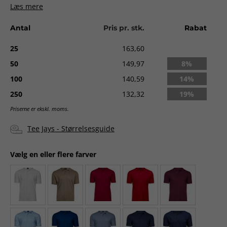
Læs mere
klar favorit.
Fladstrikket krave med lycra // Mini pique // Dobbelt
Antal
Pris pr. stk.
Rabat
forkrympet // Nakkebånd
25
163,60
Levering:
ca. 3-5 dage uden logo. Ca. 2 uger med logo fra
godkendt ordre.
50
149,97
8%
100
140,59
14%
250
132,32
19%
Priserne er ekskl. moms.
Tee Jays - Størrelsesguide
Vælg en eller flere farver