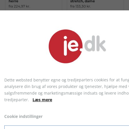
herre
stretch, dame
fra 224,97 kr.
fra 133,30 kr.
Dette websted benytter egne og tredjeparters cookies for at fun
analysere din brug af vores produkter og tjenester, hjælpe med 
Langærmet Poloshirt med
Neutral Classic Polo, herre
stretch, herre
salgsfremmende og marketingsmæssige indsats og levere indhol
fra 133,30 kr.
fra 150,31 kr.
tredjeparter.
Læs mere
Cookie indstillinger