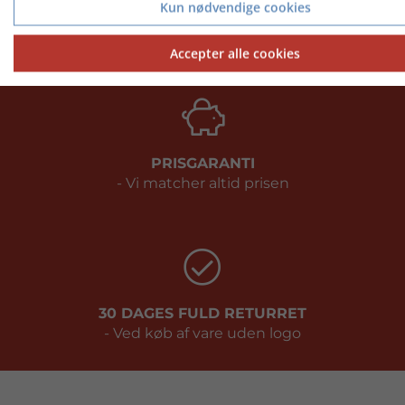
Kun nødvendige cookies
KONTAKT KUNDESERVICE
Telefon: 9717 5599
Accepter alle cookies
PRISGARANTI
- Vi matcher altid prisen
30 DAGES FULD RETURRET
- Ved køb af vare uden logo