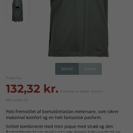
Mand
Dame
Priser fra:
132,32 kr.
Priserne er ekskl. moms.
Min. antal: 25
Polo fremstillet af bomuld/elastan-metervare, som sikrer
maksimal komfort og en helt fantastisk pasform.
Snittet kombineret med mini pique med stræk og den
fladstrikkede krave med Lycra gør denne luksuspolo til en