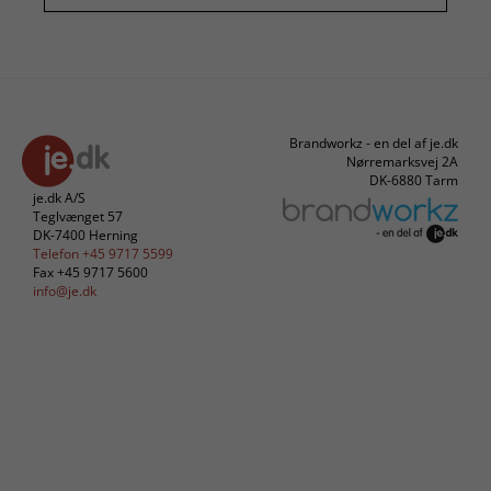
Brandworkz - en del af je.dk
Nørremarksvej 2A
DK-6880 Tarm
je.dk A/S
Teglvænget 57
DK-7400 Herning
Telefon +45 9717 5599
Fax +45 9717 5600
info@je.dk