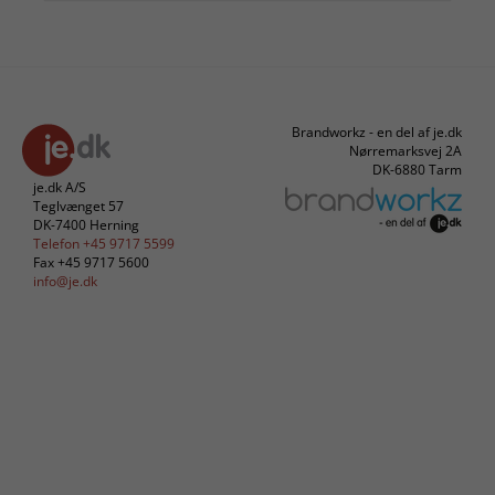
Brandworkz - en del af je.dk
Nørremarksvej 2A
DK-6880 Tarm
je.dk A/S
Teglvænget 57
DK-7400 Herning
Telefon +45 9717 5599
Fax +45 9717 5600
info@je.dk