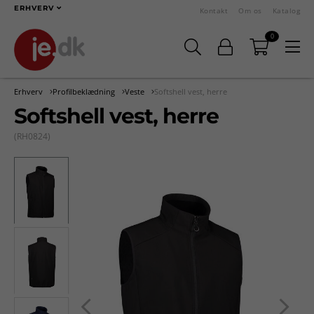
ERHVERV
Kontakt
Om os
Katalog
0
Erhverv
Profilbeklædning
Veste
Softshell vest, herre
Softshell vest, herre
(RH0824)