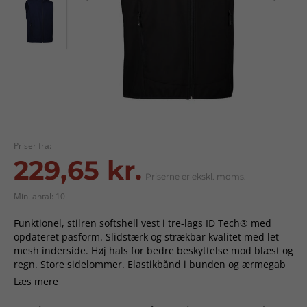
Priser fra:
229,65 kr.
Priserne er ekskl. moms.
Min. antal: 10
Funktionel, stilren softshell vest i tre-lags ID Tech® med
opdateret pasform. Slidstærk og strækbar kvalitet med let
mesh inderside. Høj hals for bedre beskyttelse mod blæst og
regn. Store sidelommer. Elastikbånd i bunden og ærmegab
sikrer god pasform.
Læs mere
Kompostion
:100% POLYESTER