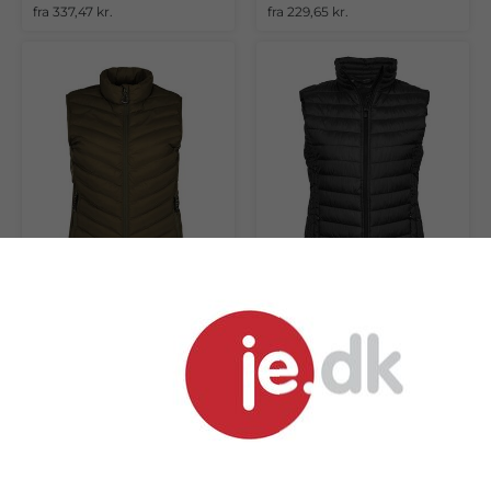
fra 337,47 kr.
fra 229,65 kr.
Stretch Bodyvarmer, dame
Zepelin Bodywarmer, dame
fra 363,69 kr.
fra 295,50 kr.