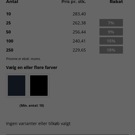
Antal
Pris pr. stk.
Rabat
Vægt
: 290 G/M²
Pasform
: Regular
10
283,40
Kvalitet:
100 % ployester.
25
262,38
7%
Vægt:
290 g.
50
256,44
9%
Levering:
ca. 3-5 dage uden logo. Ca. 2 uger med logo fra
100
240,41
15%
godkendt ordre.
250
229,65
18%
Priserne er ekskl. moms.
Vælg en eller flere farver
(Min. antal: 10)
Ingen varianter eller tilkøb valgt