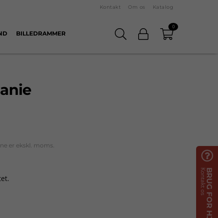
Kontakt
Om os
Katalog
0
ND
BILLEDRAMMER
eanie
rne er ekskl. moms.

Kontakt os
BRUG FOR HJÆLP?
et.