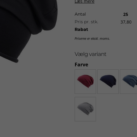
Læs mere
Levering:
ca. 2-10 dage uden t
Antal
25
Pris pr. stk.
37,80
Rabat
Priserne er ekskl. moms.
Vælg variant
Farve