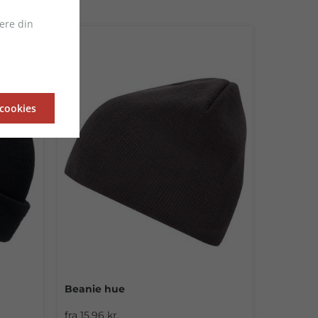
ere din
 cookies
Beanie hue
+10
fra 15,96 kr.