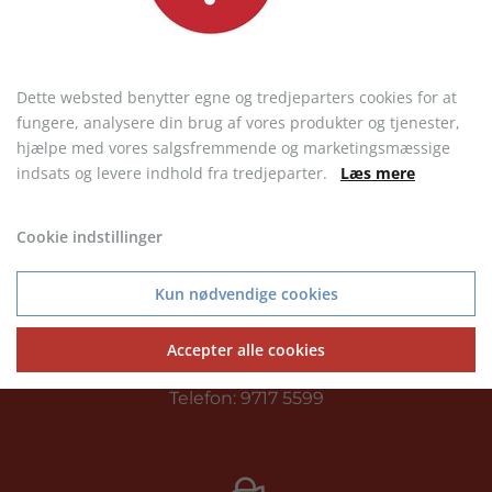
Dette websted benytter egne og tredjeparters cookies for at
fungere, analysere din brug af vores produkter og tjenester,
hjælpe med vores salgsfremmende og marketingsmæssige
indsats og levere indhold fra tredjeparter.
Læs mere
Boreas Hue
Neutral Jersey
Halstørklæde
fra 16,92 kr.
fra 58,62 kr.
Cookie indstillinger
Kun nødvendige cookies
Accepter alle cookies
KONTAKT KUNDESERVICE
Telefon: 9717 5599