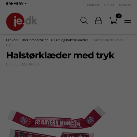
ERHVERV
Kontakt
Om os
Katalog
0
Erhverv
Reklameartikler
Huer og halstørklæder
Halstørklæder med
tryk
Halstørklæder med tryk
(ESFLEECESCARVE)