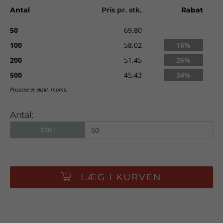
Priserne er inkl. tryk i 5 farver. Ved flere farver - udregnes
Antal
Pris pr. stk.
Rabat
tilbud.
50
69,80
Levering:
ca. 3-4 uger fra godkendt ordre.
100
58,02
16%
200
51,45
26%
500
45,43
34%
Priserne er ekskl. moms.
Antal:
STK :
LÆG I KURVEN