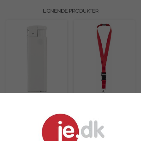
LIGNENDE PRODUKTER
Torpedo ligther
Nøglesnor med aftageligt
spænde
fra 1,76 kr.
fra 10,15 kr.