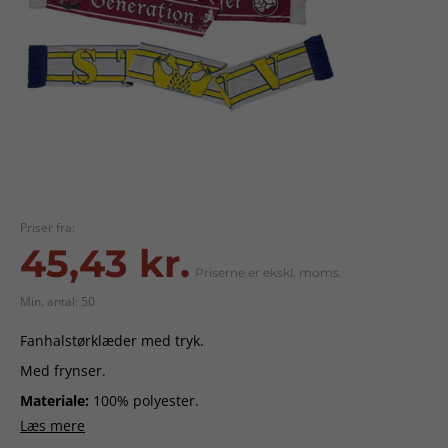
Priser fra:
45,43 kr.
Priserne er ekskl. moms.
Min. antal: 50
Fanhalstørklæder med tryk.
Med frynser.
Materiale:
100% polyester.
Læs mere
Størrelse:
15 x 140 cm.