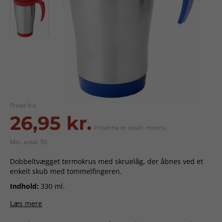
Priser fra:
26,95 kr.
Priserne er ekskl. moms.
Min. antal: 50
Dobbeltvægget termokrus med skruelåg, der åbnes ved et
enkelt skub med tommelfingeren.
Indhold:
330 ml.
Materiale:
Rustfrit stål udvendigt, plast indvendigt.
Læs mere
Størrelse:
12 x 17 x Ø 8 cm.