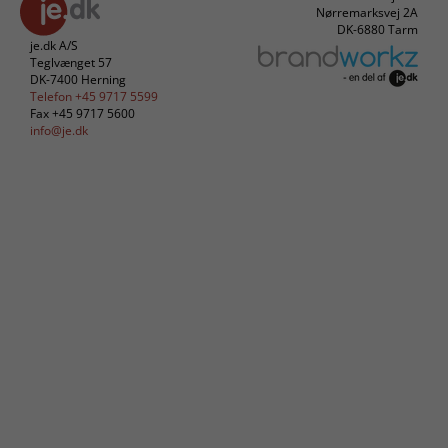
Nørremarksvej 2A
DK-6880 Tarm
je.dk A/S
Teglvænget 57
DK-7400 Herning
Telefon +45 9717 5599
Fax +45 9717 5600
info@je.dk