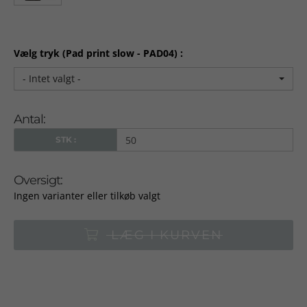
Vælg tryk (Pad print slow - PAD04) :
- Intet valgt -
Antal:
STK :
Oversigt:
Ingen varianter eller tilkøb valgt
LÆG I KURVEN