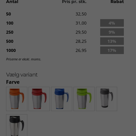
Antal
Pris pr. stk.
Rabat
Trykareal:
30 x 35 mm.
50
32,50
Levering:
ca. 2-3 uger fra godkendt ordre.
100
31,00
4%
250
29,50
9%
500
28,25
13%
1000
26,95
17%
Priserne er ekskl. moms.
Vælg variant
Farve