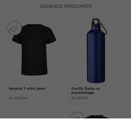
LIGNENDE PRODUKTER
Neutral T-shirt, børn
Pacific flaske m.
karabinhage
fra 49,56 kr.
fra 27,91 kr.