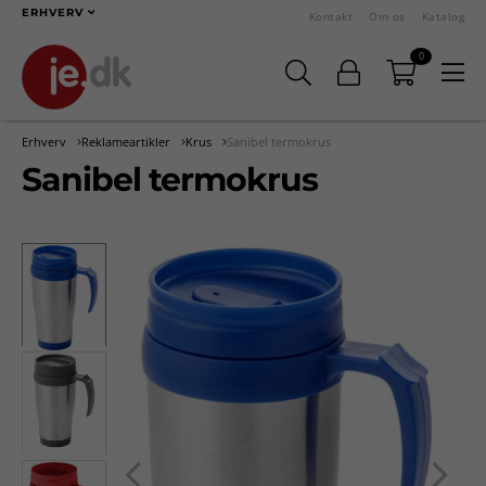
ERHVERV
Kontakt
Om os
Katalog
0
Erhverv
Reklameartikler
Krus
Sanibel termokrus
Sanibel termokrus