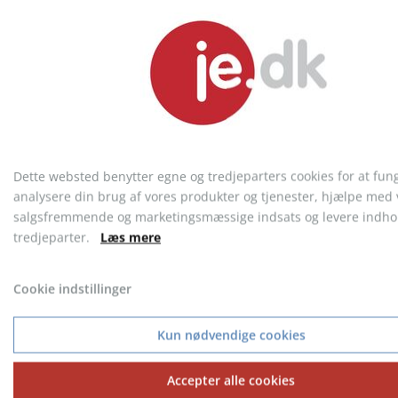
5 Panel Cap Bio Cotton
Neutral Tiger Cotton T-shirt,
unisex
Dette websted benytter egne og tredjeparters cookies for at fun
fra 23,59 kr.
fra 60,46 kr.
analysere din brug af vores produkter og tjenester, hjælpe med 
salgsfremmende og marketingsmæssige indsats og levere indhol
tredjeparter.
Læs mere
Cookie indstillinger
KONTAKT KUNDESERVICE
Telefon: 9717 5599
Kun nødvendige cookies
Accepter alle cookies