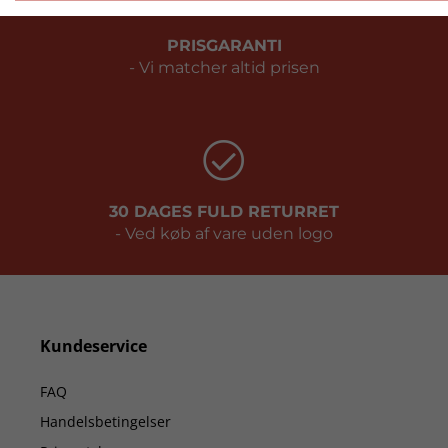
PRISGARANTI
- Vi matcher altid prisen
30 DAGES FULD RETURRET
- Ved køb af vare uden logo
Kundeservice
FAQ
Handelsbetingelser