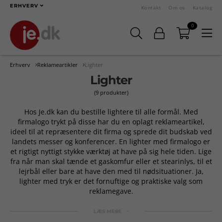
ERHVERV
Kontakt
Om os
Katalog
0
Erhverv
Reklameartikler
Lighter
Lighter
(9 produkter)
Hos Je.dk kan du bestille lightere til alle formål. Med
firmalogo trykt på disse har du en oplagt reklameartikel,
ideel til at repræsentere dit firma og sprede dit budskab ved
landets messer og konferencer. En lighter med firmalogo er
et rigtigt nyttigt stykke værktøj at have på sig hele tiden. Lige
fra når man skal tænde et gaskomfur eller et stearinlys, til et
lejrbål eller bare at have den med til nødsituationer. Ja,
lighter med tryk er det fornuftige og praktiske valg som
reklamegave.
LÆS MERE