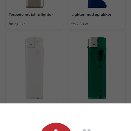
Torpedo metallic lighter
Lighter med oplukker
fra 2,01 kr.
fra 2,58 kr.
Torpedo ligther
Transparent Torpedo lighter
fra 1,76 kr.
fra 2,58 kr.