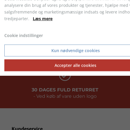
analysere din brug af vores produkter og tjenester, hjælpe med 
salgsfremmende og marketingsmæssige indsats og levere indhol
tredjeparter.
Læs mere
Cookie indstillinger
PRISGARANTI
- Vi matcher altid prisen
Kun nødvendige cookies
Accepter alle cookies
30 DAGES FULD RETURRET
- Ved køb af vare uden logo
Kundeservice