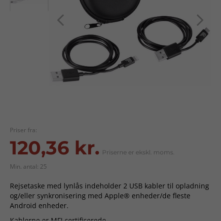
Priser fra:
120,36 kr.
Priserne er ekskl. moms.
Min. antal: 25
Rejsetaske med lynlås indeholder 2 USB kabler til opladning
og/eller synkronisering med Apple® enheder/de fleste
Android enheder.
Kablerne er MFI certificerede.