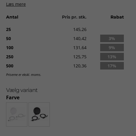
Læs mere
Et kabel med micro USB forbindelse og et med 8-pin stik.
Antal
Pris pr. stk.
Rabat
Kabellængde 100 cm.
Materiale:
EVA.
25
145,26
Størrelse:
3,5 x Ø 8,3 cm.
50
140,42
3%
Trykareal:
Ø 35 mm.
100
131,64
9%
Levering:
ca. 2-3 uger fra godkendt ordre.
250
125,75
13%
500
120,36
17%
Priserne er ekskl. moms.
Vælg variant
Farve