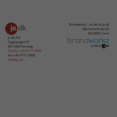
Brandworkz - en del af je.dk
Nørremarksvej 2A
DK-6880 Tarm
je.dk A/S
Teglvænget 57
DK-7400 Herning
Telefon +45 9717 5599
Fax +45 9717 5600
info@je.dk