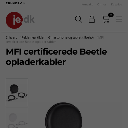
ERHVERV
Kontakt
Om os
Katalog
0
Erhverv
Reklameartikler
Smartphone og tablet tilbehør
MFI
certificerede Beetle opladerkabler
MFI certificerede Beetle
opladerkabler