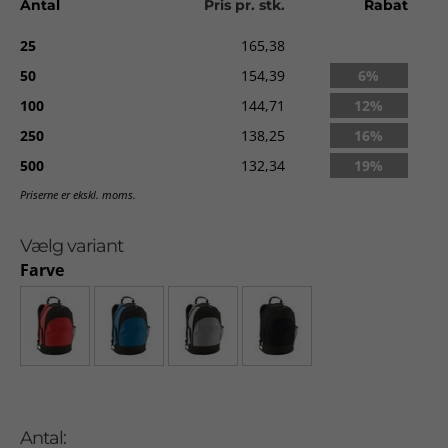
Antal
Pris pr. stk.
Rabat
Behageligt håndtag i gummimateriale.
25
165,38
SBS-lynlåse.
50
154,39
6%
Kvalitet:
600D x 600D polyester. Bund: 1680D polyester.
100
144,71
12%
Størrelse:
48 x 29 x 14 cm.
250
138,25
16%
Levering:
ca. 3-5 dage uden logo. Ca. 2 uger med logo fra
500
132,34
19%
godkendt ordre.
Priserne er ekskl. moms.
Vælg variant
Farve
Antal: