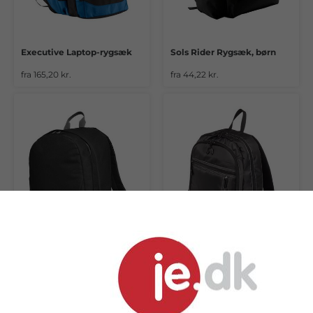
Executive Laptop-rygsæk
Sols Rider Rygsæk, børn
fra 165,20 kr.
fra 44,22 kr.
Halfar Solution Rygsæk
PC Rygsæk 400D/PU
fra 72,50 kr.
fra 193,93 kr.