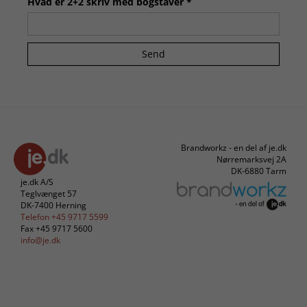
Hvad er 2+2 skriv med bogstaver *
Send
Brandworkz - en del af je.dk
Nørremarksvej 2A
DK-6880 Tarm
je.dk A/S
Teglvænget 57
DK-7400 Herning
Telefon +45 9717 5599
Fax +45 9717 5600
info@je.dk