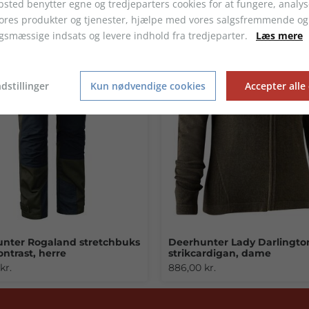
sted benytter egne og tredjeparters cookies for at fungere, analys
vores produkter og tjenester, hjælpe med vores salgsfremmende og
gsmæssige indsats og levere indhold fra tredjeparter.
Læs mere
dstillinger
Kun nødvendige cookies
Accepter alle
nter Rogaland stretchbuks
Deerhunter Lady Darlingto
ntrast, herre
strikcardigan, dame
kr.
886,00 kr.