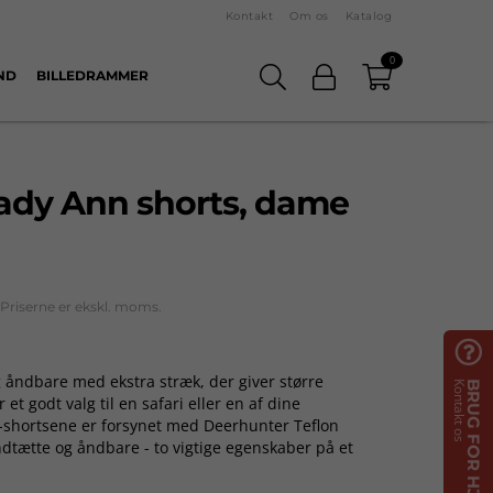
Kontakt
Om os
Katalog
0
ND
BILLEDRAMMER
ady Ann shorts, dame
Priserne er ekskl. moms.

g åndbare med ekstra stræk, der giver større
Kontakt os
BRUG FOR HJÆLP?
et godt valg til en safari eller en af dine
-shortsene er forsynet med Deerhunter Teflon
dtætte og åndbare - to vigtige egenskaber på et
lastik i taljen og strategisk placerede lommer er
alg, hvad angår både anvendelighed, holdbarhed og