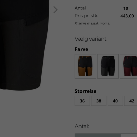
performance.
Antal
10
Lady Ann shortsene er lette o
Pris pr. stk.
443,00
bevægelsesfrihed. De er derfor 
Priserne er ekskl. moms.
yndlingsvandreture.
Lady Ann-shortsene er forsyn
Vælg variant
vandtætte og åndbare - to vigt
Farve
Med elastik i taljen og strate
valg, hvad angår både anvend
Elastik i taljen
To forlommer
To lårlommer med læg og
Knivlomme indvendigt i
Størrelse
Baglomme med skjult ly
Strækbare stofdele for ø
36
38
40
42
Antal: