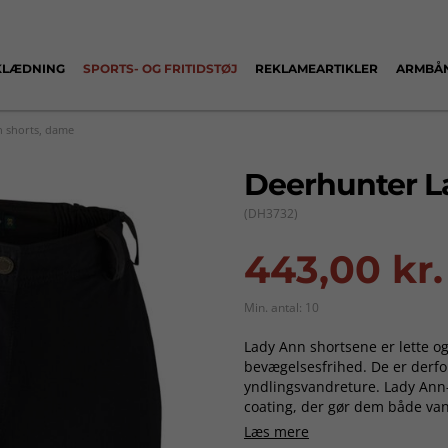
KLÆDNING
SPORTS- OG FRITIDSTØJ
REKLAMEARTIKLER
ARMBÅ
 shorts, dame
Deerhunter L
(DH3732)
443,00 kr.
Min. antal: 10
Lady Ann shortsene er lette o
bevægelsesfrihed. De er derfor 
yndlingsvandreture. Lady Ann
coating, der gør dem både van
sommereventyr i det fri. Med e
Læs mere
Lady Ann Shortsene et godt v