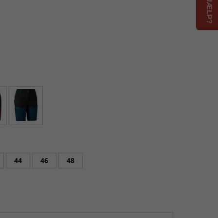
g åndbare med ekstra stræk, der giver større
et godt valg til en safari eller en af dine
et med Deerhunter Teflon coating, der gør dem både
ige egenskaber på et sommereventyr i det fri.
gisk placerede lommer er Lady Ann Shortsene et godt
elighed, holdbarhed og performance.
 skjult lynlås
 venstre lårlomme
nlås
get mobilitet
44
46
48