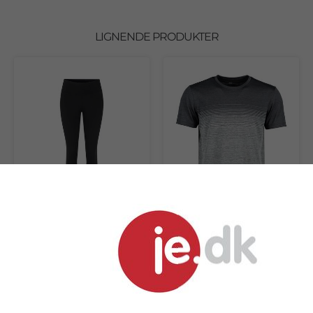
LIGNENDE PRODUKTER
Geyser Performance long
Geyser Striped seamless t-
tights, dame
shirt, herre
fra 207,63 kr.
fra 139,56 kr.