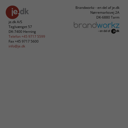
Brandworkz - en del af je.dk
Nørremarksvej 2A
DK-6880 Tarm
je.dk A/S
Teglvænget 57
DK-7400 Herning
Telefon +45 9717 5599
Fax +45 9717 5600
info@je.dk