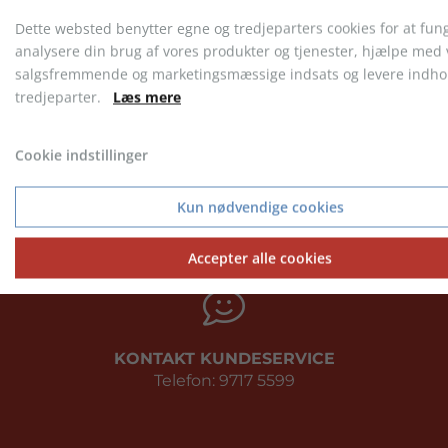
Dette websted benytter egne og tredjeparters cookies for at fun
analysere din brug af vores produkter og tjenester, hjælpe med 
salgsfremmende og marketingsmæssige indsats og levere indhol
tredjeparter.
Læs mere
Cookie indstillinger
Geyser Vinter jakke, herre
Geyser Løbevest, dame
Kun nødvendige cookies
fra 638,69 kr.
fra 287,37 kr.
Accepter alle cookies
KONTAKT KUNDESERVICE
Telefon: 9717 5599