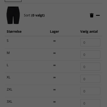
Sort
(0 valgt)
Størrelse
Lager
Vælg antal
S
∞
M
∞
L
∞
XL
∞
2XL
∞
3XL
∞