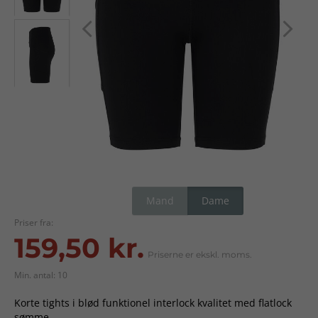
Mand
Dame
Priser fra:
159,50 kr.
Priserne er ekskl. moms.
Min. antal: 10
Korte tights i blød funktionel interlock kvalitet med flatlock
sømme.