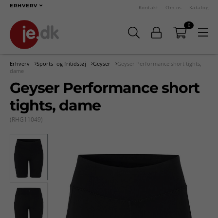
ERHVERV
Kontakt
Om os
Katalog
0
Erhverv
Sports- og fritidstøj
Geyser
Geyser Performance short tights,
dame
Geyser Performance short
tights, dame
(RHG11049)