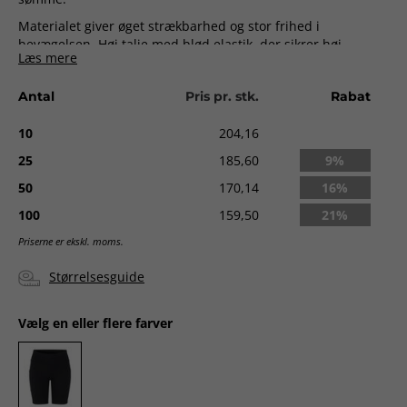
Materialet giver øget strækbarhed og stor frihed i
bevægelsen. Høj talje med blød elastik, der sikrer høj
Læs mere
komfort ved aktivitet.
Stiklommer på siden af låret.
Antal
Pris pr. stk.
Rabat
Levering:
ca. 3-5 dage uden logo. Ca. 2 uger med logo fra
10
204,16
godkendt ordre.
25
185,60
9%
50
170,14
16%
100
159,50
21%
Priserne er ekskl. moms.
Størrelsesguide
Vælg en eller flere farver