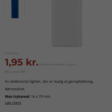
Priser fra:
1,95 kr.
Priserne er ekskl. moms.
Min. antal: 300
En elektronisk lighter, der er mulig at genopfyldning.
Børnesikret.
Max trykareal:
16 x 70 mm.
Læs mere
Levering:
ca. 3-4 uger fra godkendt ordre.