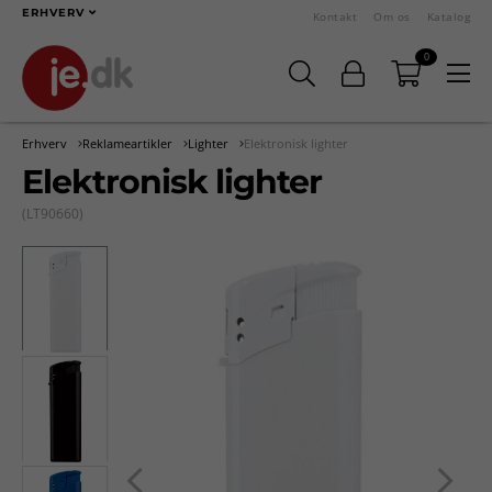
ERHVERV
Kontakt
Om os
Katalog
0
Erhverv
Reklameartikler
Lighter
Elektronisk lighter
Elektronisk lighter
(LT90660)