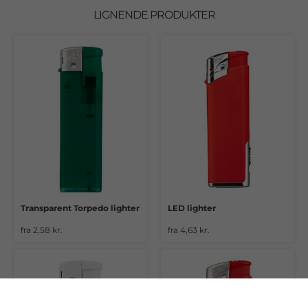
LIGNENDE PRODUKTER
Transparent Torpedo lighter
LED lighter
fra 2,58 kr.
fra 4,63 kr.