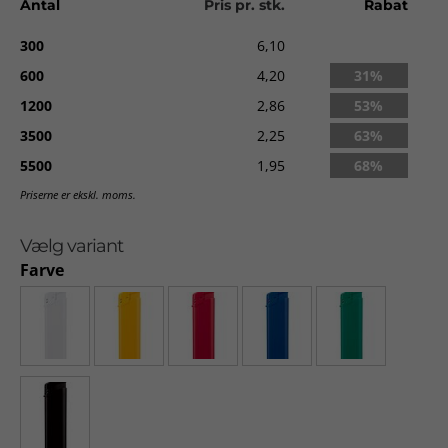
Antal
Pris pr. stk.
Rabat
300
6,10
600
4,20
31%
1200
2,86
53%
3500
2,25
63%
5500
1,95
68%
Priserne er ekskl. moms.
Vælg variant
Farve