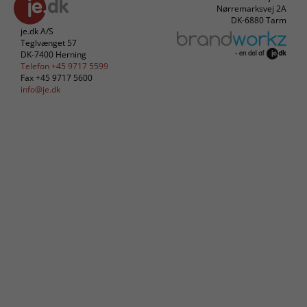
Nørremarksvej 2A
DK-6880 Tarm
je.dk A/S
Teglvænget 57
DK-7400 Herning
Telefon +45 9717 5599
Fax +45 9717 5600
info@je.dk