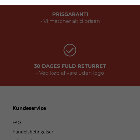
PRISGARANTI
- Vi matcher altid prisen
30 DAGES FULD RETURRET
- Ved køb af vare uden logo
Kundeservice
FAQ
Handelsbetingelser