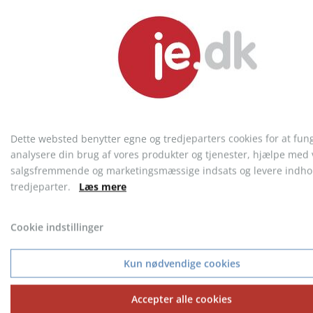
Torpedo ligther
Heat lighter
Dette websted benytter egne og tredjeparters cookies for at fun
fra 1,76 kr.
fra 2,21 kr.
analysere din brug af vores produkter og tjenester, hjælpe med 
salgsfremmende og marketingsmæssige indsats og levere indhol
tredjeparter.
Læs mere
Cookie indstillinger
KONTAKT KUNDESERVICE
Telefon: 9717 5599
Kun nødvendige cookies
Accepter alle cookies