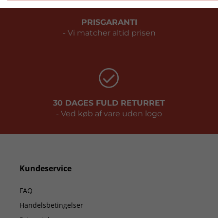
PRISGARANTI
- Vi matcher altid prisen
30 DAGES FULD RETURRET
- Ved køb af vare uden logo
Kundeservice
FAQ
Handelsbetingelser