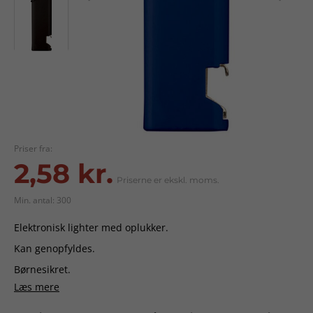
Priser fra:
2,58 kr.
Priserne er ekskl. moms.
Min. antal: 300
Elektronisk lighter med oplukker.
Kan genopfyldes.
Børnesikret.
Læs mere
Max trykareal:
16 x 71 mm.
Levering:
ca. 3-4 uger fra godkendt ordre.