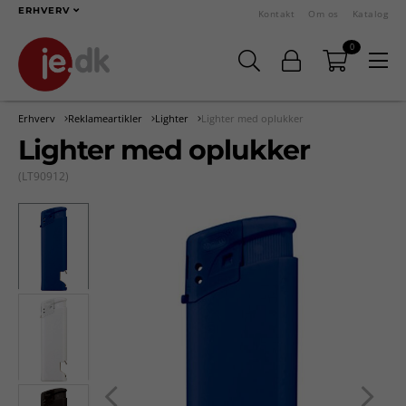
ERHVERV
Kontakt
Om os
Katalog
0
Erhverv
Reklameartikler
Lighter
Lighter med oplukker
Lighter med oplukker
(LT90912)