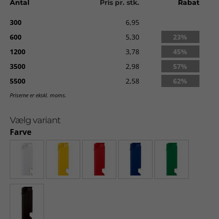
Antal
Pris pr. stk.
Rabat
300
6,95
600
5,30
23%
1200
3,78
45%
3500
2,98
57%
5500
2,58
62%
Priserne er ekskl. moms.
Vælg variant
Farve