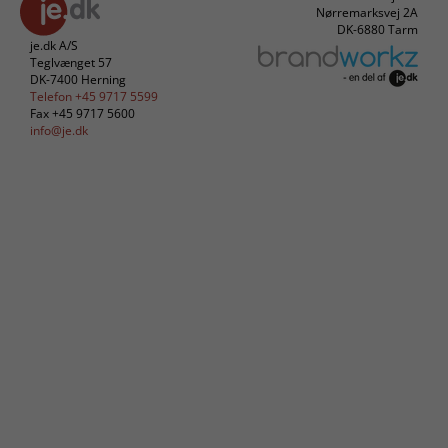
Nørremarksvej 2A
DK-6880 Tarm
je.dk A/S
Teglvænget 57
DK-7400 Herning
Telefon +45 9717 5599
Fax +45 9717 5600
info@je.dk