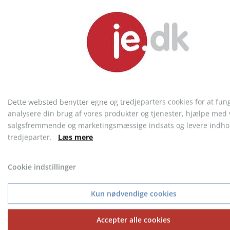
Torpedo ligther
Elektronisk lighter
Dette websted benytter egne og tredjeparters cookies for at fun
fra 1,76 kr.
fra 1,95 kr.
analysere din brug af vores produkter og tjenester, hjælpe med 
salgsfremmende og marketingsmæssige indsats og levere indhol
tredjeparter.
Læs mere
Cookie indstillinger
KONTAKT KUNDESERVICE
Telefon: 9717 5599
Kun nødvendige cookies
Accepter alle cookies