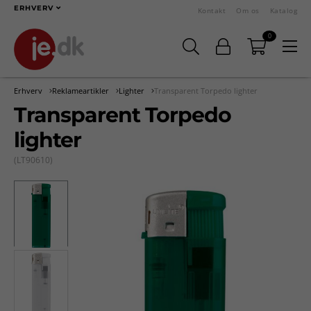
ERHVERV
Kontakt
Om os
Katalog
0
Erhverv
Reklameartikler
Lighter
Transparent Torpedo lighter
Transparent Torpedo
lighter
(LT90610)