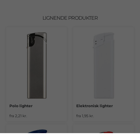
LIGNENDE PRODUKTER
Polo lighter
Elektronisk lighter
fra 2,21 kr.
fra 1,95 kr.