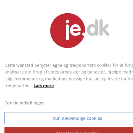
Lighter med oplukker
LED lighter
Dette websted benytter egne og tredjeparters cookies for at fun
fra 2,58 kr.
fra 4,63 kr.
analysere din brug af vores produkter og tjenester, hjælpe med 
salgsfremmende og marketingsmæssige indsats og levere indhol
tredjeparter.
Læs mere
Cookie indstillinger
KONTAKT KUNDESERVICE
Telefon: 9717 5599
Kun nødvendige cookies