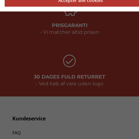
Accepter alle cookies
PRISGARANTI
- Vi matcher altid prisen
30 DAGES FULD RETURRET
- Ved køb af vare uden logo
Kundeservice
FAQ