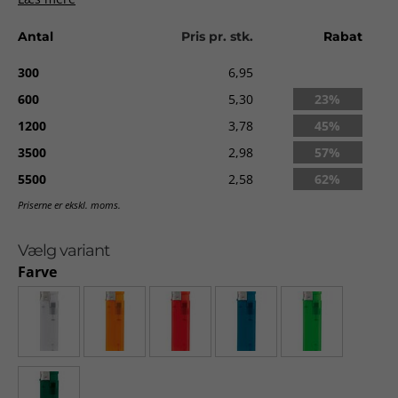
Max trykareal:
16 x 71 mm.
Levering:
ca. 3-4 uger fra godkendt ordre.
Antal
Pris pr. stk.
Rabat
300
6,95
600
5,30
23%
1200
3,78
45%
3500
2,98
57%
5500
2,58
62%
Priserne er ekskl. moms.
Vælg variant
Farve