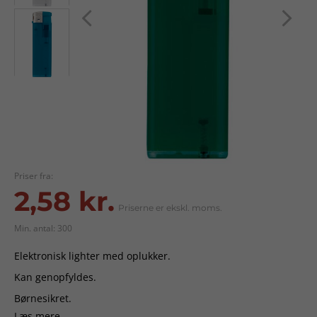
Priser fra:
2,58 kr.
Priserne er ekskl. moms.
Min. antal: 300
Elektronisk lighter med oplukker.
Kan genopfyldes.
Børnesikret.
Læs mere