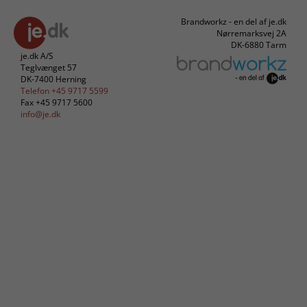
Brandworkz - en del af je.dk
Nørremarksvej 2A
DK-6880 Tarm
je.dk A/S
Teglvænget 57
DK-7400 Herning
Telefon +45 9717 5599
Fax +45 9717 5600
info@je.dk